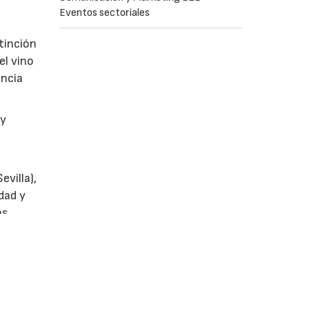
Eventos sectoriales
tinción
el vino
encia
y
villa),
dad y
as