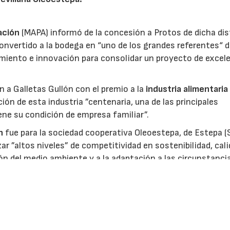
ación
(MAPA) informó de la concesión a Protos de dicha dis
nvertido a la bodega en “uno de los grandes referentes“ d
miento e innovación para consolidar un proyecto de excel
ón a Galletas Gullón con el premio a la
industria alimentaria
ión de esta industria ”centenaria, una de las principales
ene su condición de empresa familiar”.
n
fue para la sociedad cooperativa Oleoestepa, de Estepa (Se
zar ”altos niveles” de competitividad en sostenibilidad, cali
ión del medio ambiente y a la adaptación a las circunstanci