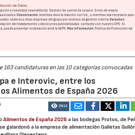
otección de Datos
pción a nuestra(s) newsletter(s). Gestión de cuenta de usuario. Envío de emails
o asociados.
Conservación:
mientras dure la relación con Ud., o mientras sea necesario para
ueden cederse a otras
empresas del grupo
por motivos de gestión interna.
Derechos:
imitación del tratatamiento y decisiones automatizadas:
contacte con nuestro DPD
. Si
nte, puede presentar reclamación ante la
AEPD
.
Más información:
Política de Protección de
de 163 candidaturas en las 10 categorías convocadas
a e Interovic, entre los
ios Alimentos de España 2026
6
2815
io
Alimentos de España 2026
a las bodegas Protos, de Peñ
 se galardonó a la empresa de alimentación Galletas Gulló
sevillana Oleoestepa.