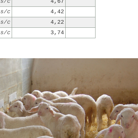
s/c
4,67
s/c
4,42
s/c
4,22
s/c
3,74
22/07/2026
29/07/2026