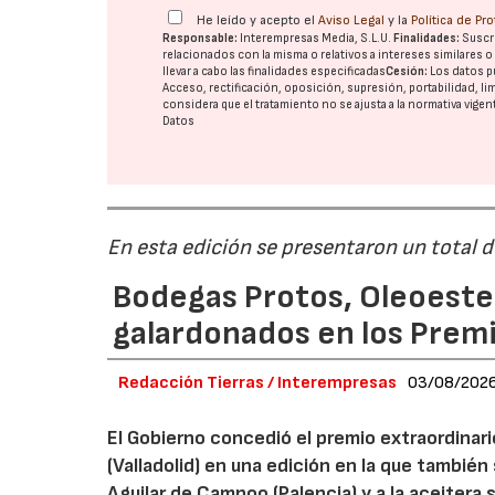
He leído y acepto el
Aviso Legal
y la
Política de Pr
Responsable:
Interempresas Media, S.L.U.
Finalidades:
Suscri
relacionados con la misma o relativos a intereses similares 
llevar a cabo las finalidades especificadas
Cesión:
Los datos p
Acceso, rectificación, oposición, supresión, portabilidad, l
considera que el tratamiento no se ajusta a la normativa vige
Datos
En esta edición se presentaron un total 
Bodegas Protos, Oleoestep
galardonados en los Prem
Redacción Tierras / Interempresas
03/08/202
El Gobierno concedió el premio extraordinar
(Valladolid) en una edición en la que también
Aguilar de Campoo (Palencia) y a la aceitera 