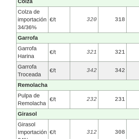
Colza
Colza de
importación
€/t
320
318
34/36%
Garrofa
Garrofa
€/t
321
321
Harina
Garrofa
€/t
342
342
Troceada
Remolacha
Pulpa de
€/t
232
231
Remolacha
Girasol
Girasol
Importación
€/t
312
308