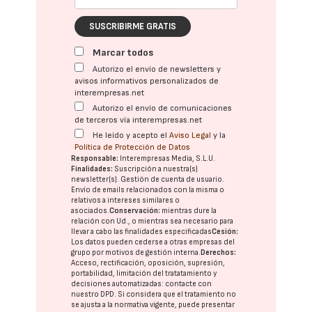
SUSCRIBIRME GRATIS
Marcar todos
Autorizo el envío de newsletters y
avisos informativos personalizados de
interempresas.net
Autorizo el envío de comunicaciones
de terceros vía interempresas.net
He leído y acepto el
Aviso Legal
y la
Política de Protección de Datos
Responsable:
Interempresas Media, S.L.U.
Finalidades:
Suscripción a nuestra(s)
newsletter(s). Gestión de cuenta de usuario.
Envío de emails relacionados con la misma o
relativos a intereses similares o
asociados.
Conservación:
mientras dure la
relación con Ud., o mientras sea necesario para
llevar a cabo las finalidades especificadas
Cesión:
Los datos pueden cederse a otras
empresas del
grupo
por motivos de gestión interna.
Derechos:
Acceso, rectificación, oposición, supresión,
portabilidad, limitación del tratatamiento y
decisiones automatizadas:
contacte con
nuestro DPD
. Si considera que el tratamiento no
se ajusta a la normativa vigente, puede presentar