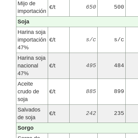
Mijo de
€/t
650
500
importación
Soja
Harina soja
importación
€/t
s/c
s/c
47%
Harina soja
nacional
€/t
495
484
47%
Aceite
crudo de
€/t
885
899
soja
Salvados
€/t
242
235
de soja
Sorgo