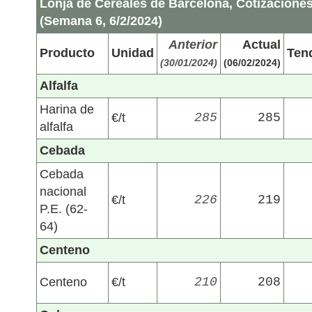
Lonja de Cereales de Barcelona, Cotizaciones
(Semana 6, 6/2/2024)
Anterior
Actual
Producto
Unidad
Ten
(30/01/2024)
(06/02/2024)
Alfalfa
Harina de
€/t
285
285
alfalfa
Cebada
Cebada
nacional
€/t
226
219
P.E. (62-
64)
Centeno
Centeno
€/t
210
208