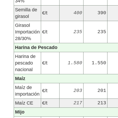
34%
Semilla de
€/t
400
390
girasol
Girasol
Importación
€/t
235
235
28/30%
Harina de Pescado
Harina de
pescado
€/t
1.580
1.550
nacional
Maíz
Maíz de
€/t
203
201
importación
Maíz CE
€/t
217
213
Mijo