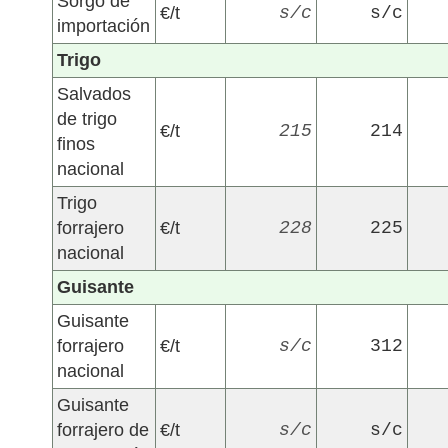
Sorgo de
€/t
s/c
s/c
importación
Trigo
Salvados
de trigo
€/t
215
214
finos
nacional
Trigo
forrajero
€/t
228
225
nacional
Guisante
Guisante
forrajero
€/t
s/c
312
nacional
Guisante
forrajero de
€/t
s/c
s/c