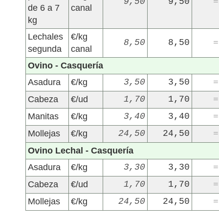
9,50
9,50
=
de 6 a 7
canal
kg
Lechales
€/kg
8,50
8,50
=
segunda
canal
Ovino - Casquería
Asadura
€/kg
3,50
3,50
=
Cabeza
€/ud
1,70
1,70
=
Manitas
€/kg
3,40
3,40
=
Mollejas
€/kg
24,50
24,50
=
Ovino Lechal - Casquería
Asadura
€/kg
3,30
3,30
=
Cabeza
€/ud
1,70
1,70
=
Mollejas
€/kg
24,50
24,50
=