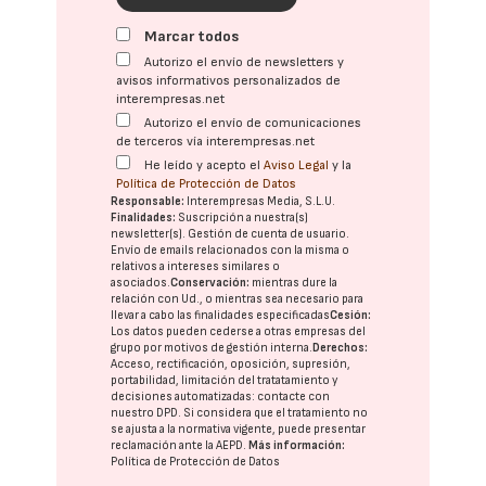
Marcar todos
Autorizo el envío de newsletters y
avisos informativos personalizados de
interempresas.net
Autorizo el envío de comunicaciones
de terceros vía interempresas.net
He leído y acepto el
Aviso Legal
y la
Política de Protección de Datos
Responsable:
Interempresas Media, S.L.U.
Finalidades:
Suscripción a nuestra(s)
newsletter(s). Gestión de cuenta de usuario.
Envío de emails relacionados con la misma o
relativos a intereses similares o
asociados.
Conservación:
mientras dure la
relación con Ud., o mientras sea necesario para
llevar a cabo las finalidades especificadas
Cesión:
Los datos pueden cederse a otras
empresas del
grupo
por motivos de gestión interna.
Derechos:
Acceso, rectificación, oposición, supresión,
portabilidad, limitación del tratatamiento y
decisiones automatizadas:
contacte con
nuestro DPD
. Si considera que el tratamiento no
se ajusta a la normativa vigente, puede presentar
reclamación ante la
AEPD
.
Más información:
Política de Protección de Datos