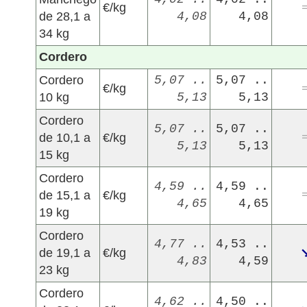
€/kg
de 28,1 a
4,08
4,08
34 kg
Cordero
Cordero
5,07 ..
5,07 ..
€/kg
10 kg
5,13
5,13
Cordero
5,07 ..
5,07 ..
de 10,1 a
€/kg
5,13
5,13
15 kg
Cordero
4,59 ..
4,59 ..
de 15,1 a
€/kg
4,65
4,65
19 kg
Cordero
4,77 ..
4,53 ..
de 19,1 a
€/kg
4,83
4,59
23 kg
Cordero
4,62 ..
4,50 ..