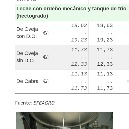
Leche con ordeño mecánico y tanque de frío
(hectogrado)
18,63
18,63
De Oveja
€/l
..
..
con D.O.
19,23
19,23
11,73
11,73
De Oveja
€/l
..
..
sin D.O.
12,33
12,33
11,13
11,13
De Cabra
€/l
..
..
11,73
11,73
Fuente:
EFEAGRO