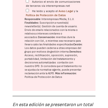
Autorizo el envío de comunicaciones
de terceros vía interempresas.net
He leído y acepto el
Aviso Legal
y la
Política de Protección de Datos
Responsable:
Interempresas Media, S.L.U.
Finalidades:
Suscripción a nuestra(s)
newsletter(s). Gestión de cuenta de usuario.
Envío de emails relacionados con la misma o
relativos a intereses similares o
asociados.
Conservación:
mientras dure la
relación con Ud., o mientras sea necesario para
llevar a cabo las finalidades especificadas
Cesión:
Los datos pueden cederse a otras
empresas del
grupo
por motivos de gestión interna.
Derechos:
Acceso, rectificación, oposición, supresión,
portabilidad, limitación del tratatamiento y
decisiones automatizadas:
contacte con
nuestro DPD
. Si considera que el tratamiento no
se ajusta a la normativa vigente, puede presentar
reclamación ante la
AEPD
.
Más información:
Política de Protección de Datos
En esta edición se presentaron un total