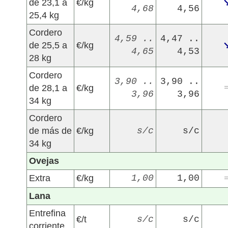
de 23,1 a
€/kg
4,68
4,56
25,4 kg
Cordero
4,59 ..
4,47 ..
de 25,5 a
€/kg
4,65
4,53
28 kg
Cordero
3,90 ..
3,90 ..
de 28,1 a
€/kg
3,96
3,96
34 kg
Cordero
de más de
€/kg
s/c
s/c
34 kg
Ovejas
Extra
€/kg
1,00
1,00
Lana
Entrefina
€/t
s/c
s/c
corriente