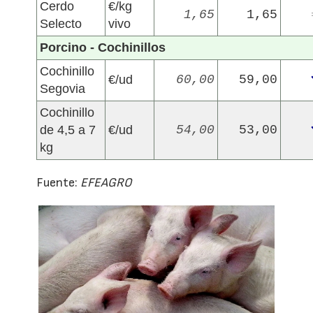
Cerdo
€/kg
1,65
1,65
Selecto
vivo
Porcino - Cochinillos
Cochinillo
€/ud
60,00
59,00
Segovia
Cochinillo
de 4,5 a 7
€/ud
54,00
53,00
kg
Fuente:
EFEAGRO