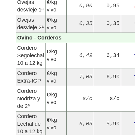
Ovejas
€/kg
0,90
0,95
desvieje 1ª
vivo
Ovejas
€/kg
0,35
0,35
desvieje 2ª
vivo
Ovino - Corderos
Cordero
€/kg
Segolechal
6,49
6,34
vivo
10 a 12 kg
Cordero
€/kg
7,05
6,90
Extra-IGP
vivo
Cordero
€/kg
Nodriza y
s/c
s/c
vivo
de 2ª
Cordero
€/kg
Lechal de
6,05
5,90
vivo
10 a 12 kg