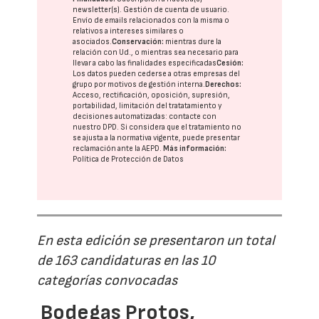
newsletter(s). Gestión de cuenta de usuario.
Envío de emails relacionados con la misma o
relativos a intereses similares o
asociados.
Conservación:
mientras dure la
relación con Ud., o mientras sea necesario para
llevar a cabo las finalidades especificadas
Cesión:
Los datos pueden cederse a otras
empresas del
grupo
por motivos de gestión interna.
Derechos:
Acceso, rectificación, oposición, supresión,
portabilidad, limitación del tratatamiento y
decisiones automatizadas:
contacte con
nuestro DPD
. Si considera que el tratamiento no
se ajusta a la normativa vigente, puede presentar
reclamación ante la
AEPD
.
Más información:
Política de Protección de Datos
En esta edición se presentaron un total
de 163 candidaturas en las 10
categorías convocadas
Bodegas Protos,