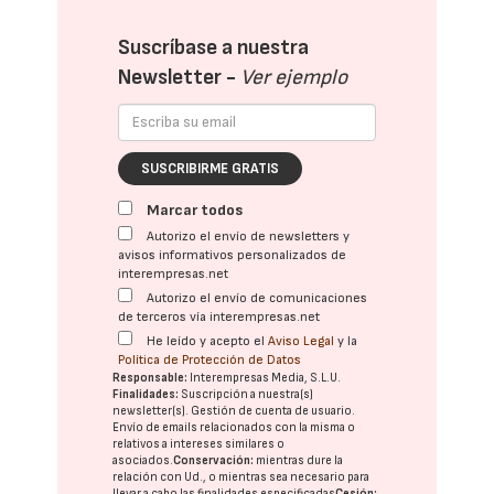
Suscríbase a nuestra
Newsletter -
Ver ejemplo
SUSCRIBIRME GRATIS
Marcar todos
Autorizo el envío de newsletters y
avisos informativos personalizados de
interempresas.net
Autorizo el envío de comunicaciones
de terceros vía interempresas.net
He leído y acepto el
Aviso Legal
y la
Política de Protección de Datos
Responsable:
Interempresas Media, S.L.U.
Finalidades:
Suscripción a nuestra(s)
newsletter(s). Gestión de cuenta de usuario.
Envío de emails relacionados con la misma o
relativos a intereses similares o
asociados.
Conservación:
mientras dure la
relación con Ud., o mientras sea necesario para
llevar a cabo las finalidades especificadas
Cesión: