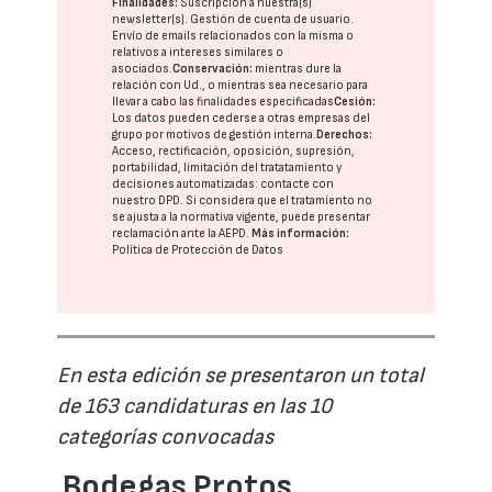
Finalidades:
Suscripción a nuestra(s)
newsletter(s). Gestión de cuenta de usuario.
Envío de emails relacionados con la misma o
relativos a intereses similares o
asociados.
Conservación:
mientras dure la
relación con Ud., o mientras sea necesario para
llevar a cabo las finalidades especificadas
Cesión:
Los datos pueden cederse a otras
empresas del
grupo
por motivos de gestión interna.
Derechos:
Acceso, rectificación, oposición, supresión,
portabilidad, limitación del tratatamiento y
decisiones automatizadas:
contacte con
nuestro DPD
. Si considera que el tratamiento no
se ajusta a la normativa vigente, puede presentar
reclamación ante la
AEPD
.
Más información:
Política de Protección de Datos
En esta edición se presentaron un total
de 163 candidaturas en las 10
categorías convocadas
Bodegas Protos,