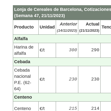
Lonja de Cereales de Barcelona, Cotizaciones
(Semana 47, 21/11/2023)
Anterior
Actual
Producto
Unidad
Ten
(14/11/2023)
(21/11/2023)
Alfalfa
Harina de
€/t
300
290
alfalfa
Cebada
Cebada
nacional
€/t
230
230
P.E. (62-
64)
Centeno
Centeno
€/t
215
214