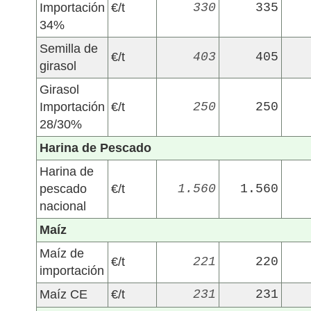
Importación
€/t
330
335
34%
Semilla de
€/t
403
405
girasol
Girasol
Importación
€/t
250
250
28/30%
Harina de Pescado
Harina de
pescado
€/t
1.560
1.560
nacional
Maíz
Maíz de
€/t
221
220
importación
Maíz CE
€/t
231
231