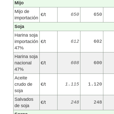
Mijo
Mijo de
€/t
650
650
importación
Soja
Harina soja
importación
€/t
612
602
47%
Harina soja
nacional
€/t
608
600
47%
Aceite
crudo de
€/t
1.115
1.120
soja
Salvados
€/t
248
248
de soja