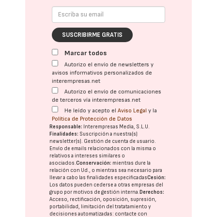
SUSCRIBIRME GRATIS
Marcar todos
Autorizo el envío de newsletters y
avisos informativos personalizados de
interempresas.net
Autorizo el envío de comunicaciones
de terceros vía interempresas.net
He leído y acepto el
Aviso Legal
y la
Política de Protección de Datos
Responsable:
Interempresas Media, S.L.U.
Finalidades:
Suscripción a nuestra(s)
newsletter(s). Gestión de cuenta de usuario.
Envío de emails relacionados con la misma o
relativos a intereses similares o
asociados.
Conservación:
mientras dure la
relación con Ud., o mientras sea necesario para
llevar a cabo las finalidades especificadas
Cesión:
Los datos pueden cederse a otras
empresas del
grupo
por motivos de gestión interna.
Derechos:
Acceso, rectificación, oposición, supresión,
portabilidad, limitación del tratatamiento y
decisiones automatizadas:
contacte con