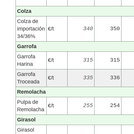
Colza
Colza de
importación
€/t
340
350
34/36%
Garrofa
Garrofa
€/t
315
315
Harina
Garrofa
€/t
335
336
Troceada
Remolacha
Pulpa de
€/t
255
254
Remolacha
Girasol
Girasol