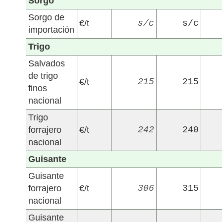
Sorgo
Sorgo de
€/t
s/c
s/c
importación
Trigo
Salvados
de trigo
€/t
215
215
finos
nacional
Trigo
forrajero
€/t
242
240
nacional
Guisante
Guisante
forrajero
€/t
306
315
nacional
Guisante