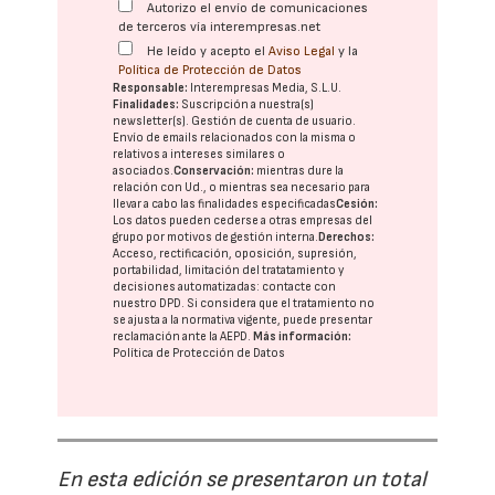
Autorizo el envío de comunicaciones
de terceros vía interempresas.net
He leído y acepto el
Aviso Legal
y la
Política de Protección de Datos
Responsable:
Interempresas Media, S.L.U.
Finalidades:
Suscripción a nuestra(s)
newsletter(s). Gestión de cuenta de usuario.
Envío de emails relacionados con la misma o
relativos a intereses similares o
asociados.
Conservación:
mientras dure la
relación con Ud., o mientras sea necesario para
llevar a cabo las finalidades especificadas
Cesión:
Los datos pueden cederse a otras
empresas del
grupo
por motivos de gestión interna.
Derechos:
Acceso, rectificación, oposición, supresión,
portabilidad, limitación del tratatamiento y
decisiones automatizadas:
contacte con
nuestro DPD
. Si considera que el tratamiento no
se ajusta a la normativa vigente, puede presentar
reclamación ante la
AEPD
.
Más información:
Política de Protección de Datos
En esta edición se presentaron un total