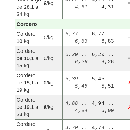
€/kg
de 28,1 a
4,31
4,31
34 kg
Cordero
Cordero
6,77 ..
6,77 ..
€/kg
10 kg
6,83
6,83
Cordero
6,20 ..
6,20 ..
de 10,1 a
€/kg
6,26
6,26
15 kg
Cordero
5,39 ..
5,45 ..
de 15,1 a
€/kg
5,45
5,51
19 kg
Cordero
4,88 ..
4,94 ..
de 19,1 a
€/kg
4,94
5,00
23 kg
Cordero
4,70 ..
4,79 ..