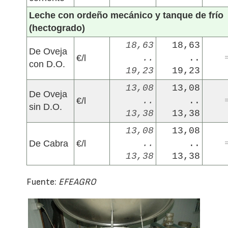
Leche con ordeño mecánico y tanque de frío
(hectogrado)
18,63
18,63
De Oveja
€/l
..
..
con D.O.
19,23
19,23
13,08
13,08
De Oveja
€/l
..
..
sin D.O.
13,38
13,38
13,08
13,08
De Cabra
€/l
..
..
13,38
13,38
Fuente:
EFEAGRO