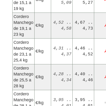
de 15,1 a
5,09
5,27
19 kg
Cordero
Manchego
4,52 ..
4,67 ..
€/kg
de 19,1 a
4,58
4,73
23 kg
Cordero
Manchego
4,31 ..
4,46 ..
€/kg
de 23,1 a
4,37
4,52
25,4 kg
Cordero
Manchego
4,28 ..
4,40 ..
€/kg
de 25,5 a
4,34
4,46
28 kg
Cordero
Manchego
3,95 ..
3,95 ..
€/kg
de 28,1 a
4,01
4,01