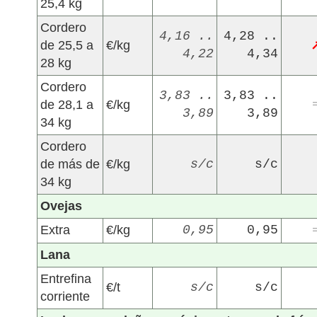
25,4 kg
Cordero
4,16 ..
4,28 ..
de 25,5 a
€/kg
4,22
4,34
28 kg
Cordero
3,83 ..
3,83 ..
de 28,1 a
€/kg
3,89
3,89
34 kg
Cordero
de más de
€/kg
s/c
s/c
34 kg
Ovejas
Extra
€/kg
0,95
0,95
Lana
Entrefina
€/t
s/c
s/c
corriente