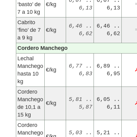
6,07 ..
6,07 ..
‘basto’ de
€/kg
6,13
6,13
7 a 10 kg
Cabrito
6,46 ..
6,46 ..
‘fino’ de 7
€/kg
6,62
6,62
a 9 kg
Cordero Manchego
Lechal
Manchego
6,77 ..
6,89 ..
€/kg
hasta 10
6,83
6,95
kg
Cordero
Manchego
5,81 ..
6,05 ..
€/kg
de 10,1 a
5,87
6,11
15 kg
Cordero
Manchego
5,03 ..
5,21 ..
€/kg