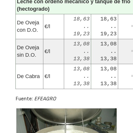
Leche con ordeño mecánico y tanque de frío
(hectogrado)
18,63
18,63
De Oveja
€/l
..
..
con D.O.
19,23
19,23
13,08
13,08
De Oveja
€/l
..
..
sin D.O.
13,38
13,38
13,08
13,08
De Cabra
€/l
..
..
13,38
13,38
Fuente:
EFEAGRO