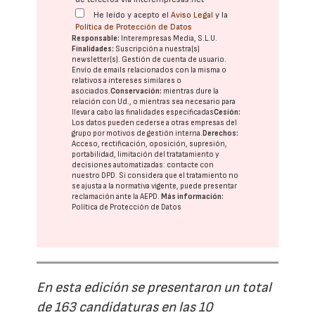
He leído y acepto el
Aviso Legal
y la
Política de Protección de Datos
Responsable:
Interempresas Media, S.L.U.
Finalidades:
Suscripción a nuestra(s)
newsletter(s). Gestión de cuenta de usuario.
Envío de emails relacionados con la misma o
relativos a intereses similares o
asociados.
Conservación:
mientras dure la
relación con Ud., o mientras sea necesario para
llevar a cabo las finalidades especificadas
Cesión:
Los datos pueden cederse a otras
empresas del
grupo
por motivos de gestión interna.
Derechos:
Acceso, rectificación, oposición, supresión,
portabilidad, limitación del tratatamiento y
decisiones automatizadas:
contacte con
nuestro DPD
. Si considera que el tratamiento no
se ajusta a la normativa vigente, puede presentar
reclamación ante la
AEPD
.
Más información:
Política de Protección de Datos
En esta edición se presentaron un total
de 163 candidaturas en las 10