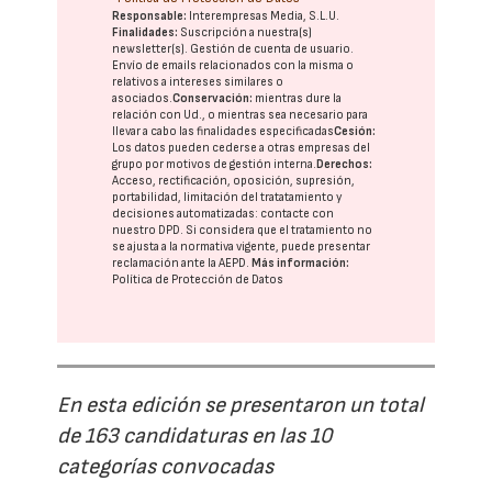
Responsable:
Interempresas Media, S.L.U.
Finalidades:
Suscripción a nuestra(s)
newsletter(s). Gestión de cuenta de usuario.
Envío de emails relacionados con la misma o
relativos a intereses similares o
asociados.
Conservación:
mientras dure la
relación con Ud., o mientras sea necesario para
llevar a cabo las finalidades especificadas
Cesión:
Los datos pueden cederse a otras
empresas del
grupo
por motivos de gestión interna.
Derechos:
Acceso, rectificación, oposición, supresión,
portabilidad, limitación del tratatamiento y
decisiones automatizadas:
contacte con
nuestro DPD
. Si considera que el tratamiento no
se ajusta a la normativa vigente, puede presentar
reclamación ante la
AEPD
.
Más información:
Política de Protección de Datos
En esta edición se presentaron un total
de 163 candidaturas en las 10
categorías convocadas