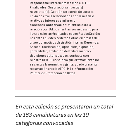
Responsable:
Interempresas Media, S.L.U.
Finalidades:
Suscripción a nuestra(s)
newsletter(s). Gestión de cuenta de usuario.
Envío de emails relacionados con la misma o
relativos a intereses similares o
asociados.
Conservación:
mientras dure la
relación con Ud., o mientras sea necesario para
llevar a cabo las finalidades especificadas
Cesión:
Los datos pueden cederse a otras
empresas del
grupo
por motivos de gestión interna.
Derechos:
Acceso, rectificación, oposición, supresión,
portabilidad, limitación del tratatamiento y
decisiones automatizadas:
contacte con
nuestro DPD
. Si considera que el tratamiento no
se ajusta a la normativa vigente, puede presentar
reclamación ante la
AEPD
.
Más información:
Política de Protección de Datos
En esta edición se presentaron un total
de 163 candidaturas en las 10
categorías convocadas