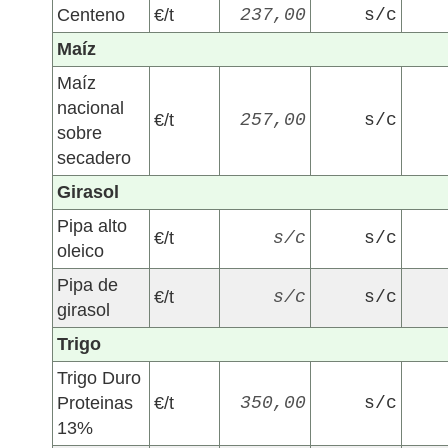
Centeno
€/t
237,00
s/c
Maíz
Maíz
nacional
€/t
257,00
s/c
sobre
secadero
Girasol
Pipa alto
€/t
s/c
s/c
oleico
Pipa de
€/t
s/c
s/c
girasol
Trigo
Trigo Duro
Proteinas
€/t
350,00
s/c
13%