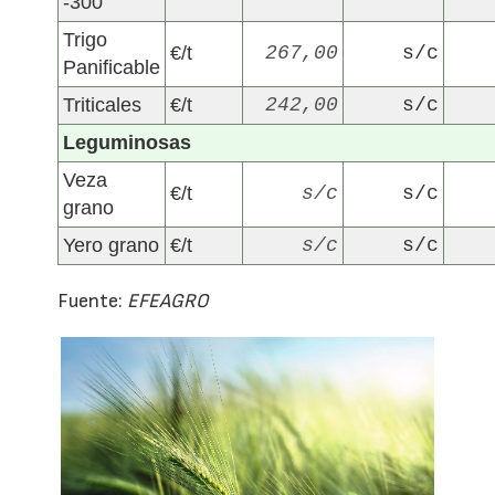
-300
Trigo
€/t
267,00
s/c
Panificable
Triticales
€/t
242,00
s/c
Leguminosas
Veza
€/t
s/c
s/c
grano
Yero grano
€/t
s/c
s/c
Fuente:
EFEAGRO