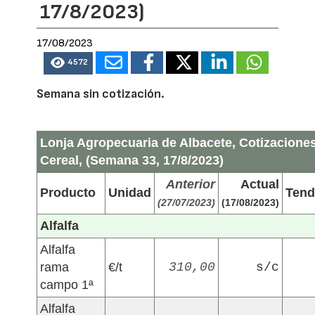
17/8/2023)
17/08/2023
4572
Semana sin cotización.
Lonja Agropecuaria de Albacete, Cotizacione
Cereal, (Semana 33, 17/8/2023)
Anterior
Actual
Producto
Unidad
Tend
(27/07/2023)
(17/08/2023)
Alfalfa
Alfalfa
rama
€/t
310,00
s/c
campo 1ª
Alfalfa