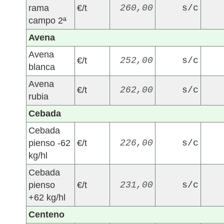
rama
€/t
260,00
s/c
campo 2ª
Avena
Avena
€/t
252,00
s/c
blanca
Avena
€/t
262,00
s/c
rubia
Cebada
Cebada
pienso -62
€/t
226,00
s/c
kg/hl
Cebada
pienso
€/t
231,00
s/c
+62 kg/hl
Centeno