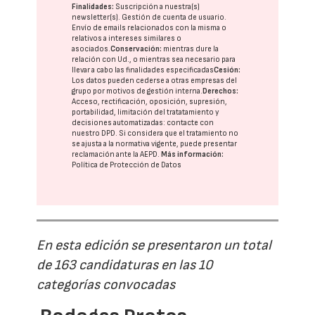
Finalidades:
Suscripción a nuestra(s)
newsletter(s). Gestión de cuenta de usuario.
Envío de emails relacionados con la misma o
relativos a intereses similares o
asociados.
Conservación:
mientras dure la
relación con Ud., o mientras sea necesario para
llevar a cabo las finalidades especificadas
Cesión:
Los datos pueden cederse a otras
empresas del
grupo
por motivos de gestión interna.
Derechos:
Acceso, rectificación, oposición, supresión,
portabilidad, limitación del tratatamiento y
decisiones automatizadas:
contacte con
nuestro DPD
. Si considera que el tratamiento no
se ajusta a la normativa vigente, puede presentar
reclamación ante la
AEPD
.
Más información:
Política de Protección de Datos
En esta edición se presentaron un total
de 163 candidaturas en las 10
categorías convocadas