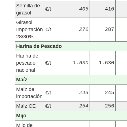
Semilla de
€/t
405
410
girasol
Girasol
Importación
€/t
270
287
28/30%
Harina de Pescado
Harina de
pescado
€/t
1.630
1.630
nacional
Maíz
Maíz de
€/t
243
245
importación
Maíz CE
€/t
254
256
Mijo
Mijo de