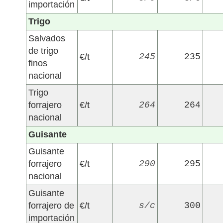
importación
Trigo
Salvados
de trigo
€/t
245
235
finos
nacional
Trigo
forrajero
€/t
264
264
nacional
Guisante
Guisante
forrajero
€/t
290
295
nacional
Guisante
forrajero de
€/t
s/c
300
importación