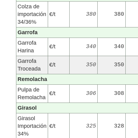
Colza de
importación
€/t
380
380
34/36%
Garrofa
Garrofa
€/t
340
340
Harina
Garrofa
€/t
350
350
Troceada
Remolacha
Pulpa de
€/t
306
308
Remolacha
Girasol
Girasol
Importación
€/t
325
328
34%