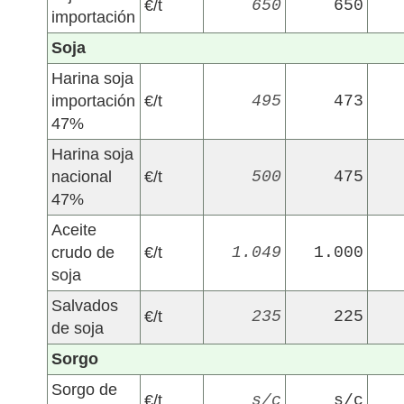
€/t
650
650
importación
Soja
Harina soja
importación
€/t
495
473
47%
Harina soja
nacional
€/t
500
475
47%
Aceite
crudo de
€/t
1.049
1.000
soja
Salvados
€/t
235
225
de soja
Sorgo
Sorgo de
€/t
s/c
s/c