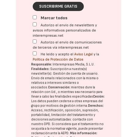
SUSCRIBIRME GRATIS
Marcar todos
Autorizo el envío de newsletters y
avisos informativos personalizados de
interempresas.net
Autorizo el envío de comunicaciones
de terceros vía interempresas.net
He leído y acepto el
Aviso Legal
y la
Política de Protección de Datos
Responsable:
Interempresas Media, S.L.U.
Finalidades:
Suscripción a nuestra(s)
newsletter(s). Gestión de cuenta de usuario.
Envío de emails relacionados con la misma o
relativos a intereses similares o
asociados.
Conservación:
mientras dure la
relación con Ud., o mientras sea necesario para
llevar a cabo las finalidades especificadas
Cesión:
Los datos pueden cederse a otras
empresas del
grupo
por motivos de gestión interna.
Derechos:
Acceso, rectificación, oposición, supresión,
portabilidad, limitación del tratatamiento y
decisiones automatizadas:
contacte con
nuestro DPD
. Si considera que el tratamiento no
se ajusta a la normativa vigente, puede presentar
reclamación ante la
AEPD
.
Más información: