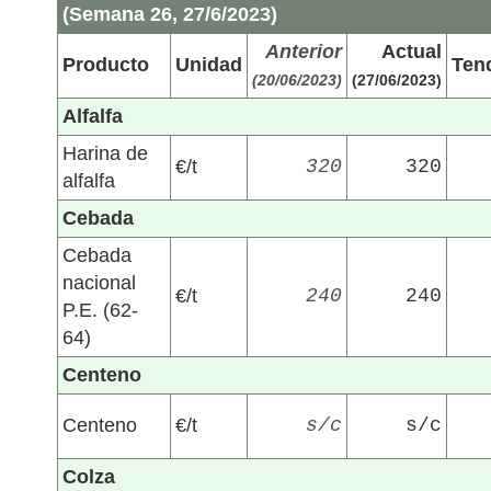
(Semana 26, 27/6/2023)
Anterior
Actual
Producto
Unidad
Ten
(20/06/2023)
(27/06/2023)
Alfalfa
Harina de
€/t
320
320
alfalfa
Cebada
Cebada
nacional
€/t
240
240
P.E. (62-
64)
Centeno
Centeno
€/t
s/c
s/c
Colza