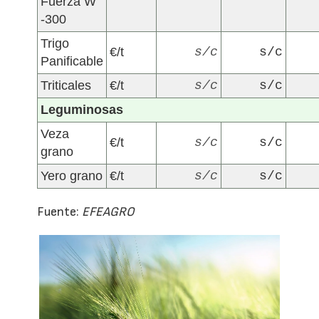
Fuerza W
-300
Trigo
€/t
s/c
s/c
Panificable
Triticales
€/t
s/c
s/c
Leguminosas
Veza
€/t
s/c
s/c
grano
Yero grano
€/t
s/c
s/c
Fuente:
EFEAGRO