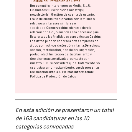
Política de Protección de Datos
Responsable:
Interempresas Media, S.L.U.
Finalidades:
Suscripción a nuestra(s)
newsletter(s). Gestión de cuenta de usuario.
Envío de emails relacionados con la misma o
relativos a intereses similares o
asociados.
Conservación:
mientras dure la
relación con Ud., o mientras sea necesario para
llevar a cabo las finalidades especificadas
Cesión:
Los datos pueden cederse a otras
empresas del
grupo
por motivos de gestión interna.
Derechos:
Acceso, rectificación, oposición, supresión,
portabilidad, limitación del tratatamiento y
decisiones automatizadas:
contacte con
nuestro DPD
. Si considera que el tratamiento no
se ajusta a la normativa vigente, puede presentar
reclamación ante la
AEPD
.
Más información:
Política de Protección de Datos
En esta edición se presentaron un total
de 163 candidaturas en las 10
categorías convocadas