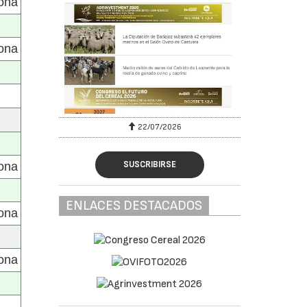
gona
gona
22/07/2026
SUSCRIBIRSE
gona
ENLACES DESTACADOS
gona
gona