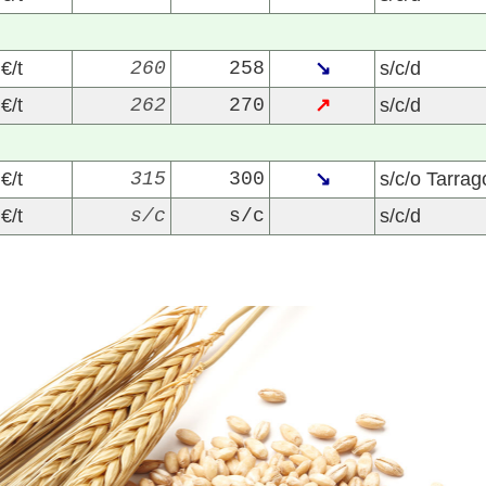
€/t
260
258
↘
s/c/d
€/t
262
270
↗
s/c/d
€/t
315
300
↘
s/c/o Tarra
€/t
s/c
s/c
s/c/d