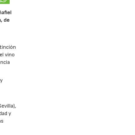
afiel
n, de
tinción
el vino
encia
y
villa),
dad y
as