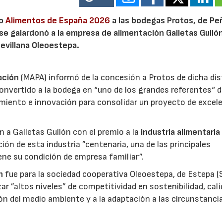
io
Alimentos de España 2026
a las bodegas Protos, de Peñ
 se galardonó a la empresa de alimentación Galletas Gulló
sevillana Oleoestepa.
ación
(MAPA) informó de la concesión a Protos de dicha dis
nvertido a la bodega en “uno de los grandes referentes“ d
miento e innovación para consolidar un proyecto de excel
ón a Galletas Gullón con el premio a la
industria alimentaria
ión de esta industria ”centenaria, una de las principales
ene su condición de empresa familiar”.
n
fue para la sociedad cooperativa Oleoestepa, de Estepa (Se
zar ”altos niveles” de competitividad en sostenibilidad, cali
ión del medio ambiente y a la adaptación a las circunstanci