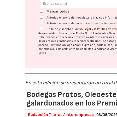
Marcar todos
Autorizo el envío de newsletters y avisos inform
Autorizo el envío de comunicaciones de terceros 
He leído y acepto el
Aviso Legal
y la
Política de Pr
Responsable:
Interempresas Media, S.L.U.
Finalidades:
Suscri
relacionados con la misma o relativos a intereses similares 
llevar a cabo las finalidades especificadas
Cesión:
Los datos p
Acceso, rectificación, oposición, supresión, portabilidad, l
considera que el tratamiento no se ajusta a la normativa vige
Datos
En esta edición se presentaron un total 
Bodegas Protos, Oleoestep
galardonados en los Prem
Redacción Tierras / Interempresas
03/08/202