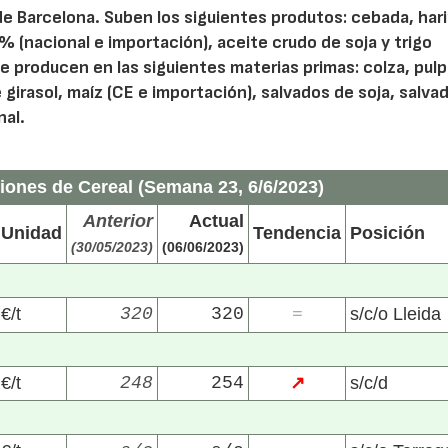
de Barcelona. Suben los siguientes produtos: cebada, har
% (nacional e importación), aceite crudo de soja y trigo
 se producen en las siguientes materias primas: colza, pul
 girasol, maíz (CE e importación), salvados de soja, salva
nal.
iones de Cereal (Semana 23, 6/6/2023)
Anterior
Actual
Unidad
Tendencia
Posición
(30/05/2023)
(06/06/2023)
€/t
320
320
s/c/o Lleida
=
€/t
248
254
↗
s/c/d