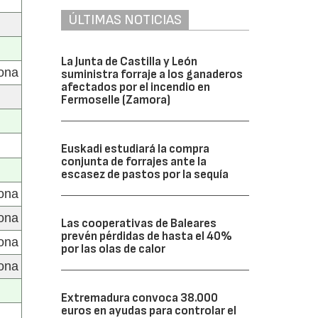
ÚLTIMAS NOTICIAS
La Junta de Castilla y León
gona
suministra forraje a los ganaderos
afectados por el incendio en
Fermoselle (Zamora)
Euskadi estudiará la compra
conjunta de forrajes ante la
escasez de pastos por la sequía
gona
lona
Las cooperativas de Baleares
prevén pérdidas de hasta el 40%
lona
por las olas de calor
gona
Extremadura convoca 38.000
euros en ayudas para controlar el