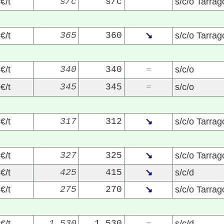
€/t
s/c
s/c
s/c/o Tarra
€/t
365
360
↘
s/c/o Tarra
€/t
340
340
s/c/o
=
€/t
345
345
s/c/o
=
22/07/2026
29/07/2026
€/t
317
312
↘
s/c/o Tarra
€/t
327
325
↘
s/c/o Tarra
€/t
425
415
↘
s/c/d
€/t
275
270
↘
s/c/o Tarra
€/t
1.530
1.530
s/c/d