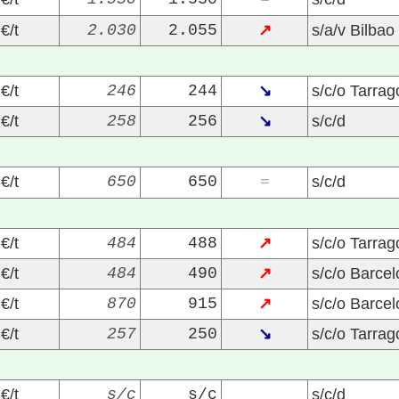
=
€/t
2.030
2.055
↗
s/a/v Bilbao
€/t
246
244
↘
s/c/o Tarra
€/t
258
256
↘
s/c/d
€/t
650
650
s/c/d
=
€/t
484
488
↗
s/c/o Tarra
€/t
484
490
↗
s/c/o Barce
€/t
870
915
↗
s/c/o Barce
€/t
257
250
↘
s/c/o Tarra
€/t
s/c
s/c
s/c/d