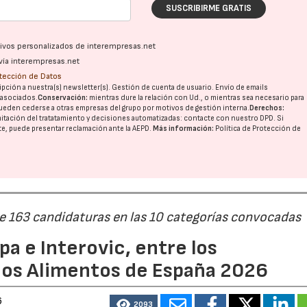
SUSCRIBIRME GRATIS
ativos personalizados de interempresas.net
vía interempresas.net
otección de Datos
pción a nuestra(s) newsletter(s). Gestión de cuenta de usuario. Envío de emails
o asociados.
Conservación:
mientras dure la relación con Ud., o mientras sea necesario para
ueden cederse a otras
empresas del grupo
por motivos de gestión interna.
Derechos:
imitación del tratatamiento y decisiones automatizadas:
contacte con nuestro DPD
. Si
nte, puede presentar reclamación ante la
AEPD
.
Más información:
Política de Protección de
de 163 candidaturas en las 10 categorías convocadas
a e Interovic, entre los
ios Alimentos de España 2026
6
2093