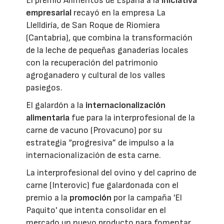
El premio Alimentos de España a la
iniciativa
empresarial
recayó en la empresa La
Llelldiría, de San Roque de Riomiera
(Cantabria), que combina la transformación
de la leche de pequeñas ganaderías locales
con la recuperación del patrimonio
agroganadero y cultural de los valles
pasiegos.
El galardón a la
internacionalización
alimentaria
fue para la interprofesional de la
carne de vacuno (Provacuno) por su
estrategia “progresiva” de impulso a la
internacionalización de esta carne.
La interprofesional del ovino y del caprino de
carne (Interovic) fue galardonada con el
premio a la
promoción
por la campaña 'El
Paquito' que intenta consolidar en el
mercado un nuevo producto para fomentar