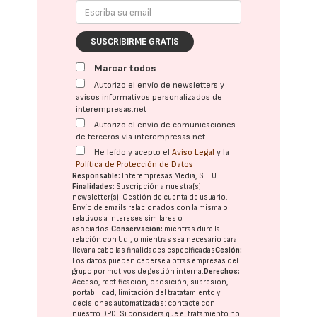
SUSCRIBIRME GRATIS
Marcar todos
Autorizo el envío de newsletters y
avisos informativos personalizados de
interempresas.net
Autorizo el envío de comunicaciones
de terceros vía interempresas.net
He leído y acepto el
Aviso Legal
y la
Política de Protección de Datos
Responsable:
Interempresas Media, S.L.U.
Finalidades:
Suscripción a nuestra(s)
newsletter(s). Gestión de cuenta de usuario.
Envío de emails relacionados con la misma o
relativos a intereses similares o
asociados.
Conservación:
mientras dure la
relación con Ud., o mientras sea necesario para
llevar a cabo las finalidades especificadas
Cesión:
Los datos pueden cederse a otras
empresas del
grupo
por motivos de gestión interna.
Derechos:
Acceso, rectificación, oposición, supresión,
portabilidad, limitación del tratatamiento y
decisiones automatizadas:
contacte con
nuestro DPD
. Si considera que el tratamiento no