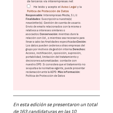
de terceros vía interempresas.net
He leído y acepto el
Aviso Legal
y la
Política de Protección de Datos
Responsable:
Interempresas Media, S.L.U.
Finalidades:
Suscripción a nuestra(s)
newsletter(s). Gestión de cuenta de usuario.
Envío de emails relacionados con la misma o
relativos a intereses similares o
asociados.
Conservación:
mientras dure la
relación con Ud., o mientras sea necesario para
llevar a cabo las finalidades especificadas
Cesión:
Los datos pueden cederse a otras
empresas del
grupo
por motivos de gestión interna.
Derechos:
Acceso, rectificación, oposición, supresión,
portabilidad, limitación del tratatamiento y
decisiones automatizadas:
contacte con
nuestro DPD
. Si considera que el tratamiento no
se ajusta a la normativa vigente, puede presentar
reclamación ante la
AEPD
.
Más información:
Política de Protección de Datos
En esta edición se presentaron un total
de 163 candidaturas en las 10