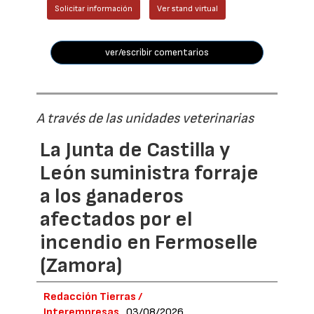
Solicitar información
Ver stand virtual
ver/escribir comentarios
A través de las unidades veterinarias
La Junta de Castilla y
León suministra forraje
a los ganaderos
afectados por el
incendio en Fermoselle
(Zamora)
Redacción Tierras /
Interempresas
03/08/2026