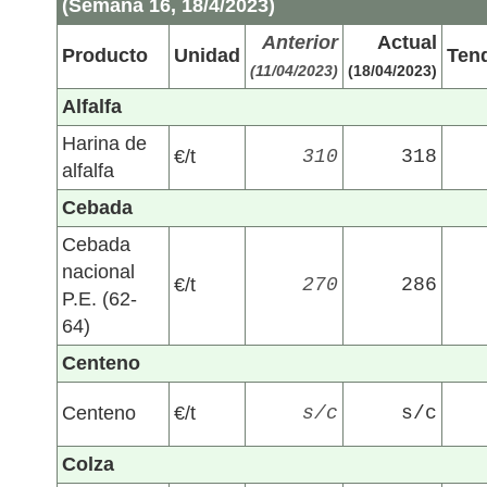
(Semana 16, 18/4/2023)
Anterior
Actual
Producto
Unidad
Ten
(11/04/2023)
(18/04/2023)
Alfalfa
Harina de
€/t
310
318
alfalfa
Cebada
Cebada
nacional
€/t
270
286
P.E. (62-
64)
Centeno
Centeno
€/t
s/c
s/c
Colza