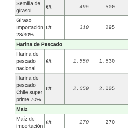
Semilla de
€/t
495
500
girasol
Girasol
Importación
€/t
310
295
28/30%
Harina de Pescado
Harina de
pescado
€/t
1.550
1.530
nacional
Harina de
pescado
€/t
2.050
2.005
Chile super
prime 70%
Maíz
Maíz de
€/t
270
270
importación