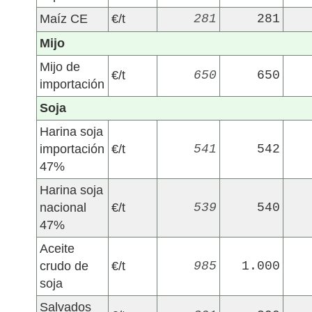
Maíz CE
€/t
281
281
Mijo
Mijo de
€/t
650
650
importación
Soja
Harina soja
importación
€/t
541
542
47%
Harina soja
nacional
€/t
539
540
47%
Aceite
crudo de
€/t
985
1.000
soja
Salvados