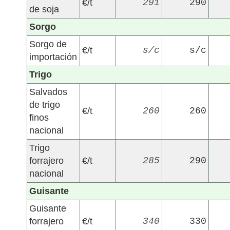
€/t
291
290
de soja
Sorgo
Sorgo de
€/t
s/c
s/c
importación
Trigo
Salvados
de trigo
€/t
260
260
finos
nacional
Trigo
forrajero
€/t
285
290
nacional
Guisante
Guisante
forrajero
€/t
340
330