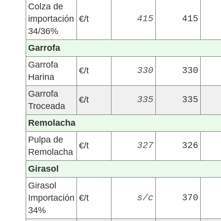
Colza de
importación
€/t
415
415
34/36%
Garrofa
Garrofa
€/t
330
330
Harina
Garrofa
€/t
335
335
Troceada
Remolacha
Pulpa de
€/t
327
326
Remolacha
Girasol
Girasol
Importación
€/t
s/c
370
34%