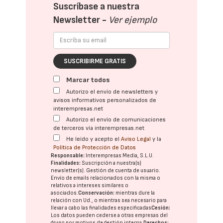
Suscríbase a nuestra
Newsletter -
Ver ejemplo
SUSCRIBIRME GRATIS
Marcar todos
Autorizo el envío de newsletters y
avisos informativos personalizados de
interempresas.net
Autorizo el envío de comunicaciones
de terceros vía interempresas.net
He leído y acepto el
Aviso Legal
y la
Política de Protección de Datos
Responsable:
Interempresas Media, S.L.U.
Finalidades:
Suscripción a nuestra(s)
newsletter(s). Gestión de cuenta de usuario.
Envío de emails relacionados con la misma o
relativos a intereses similares o
asociados.
Conservación:
mientras dure la
relación con Ud., o mientras sea necesario para
llevar a cabo las finalidades especificadas
Cesión:
Los datos pueden cederse a otras
empresas del
grupo
por motivos de gestión interna.
Derechos: