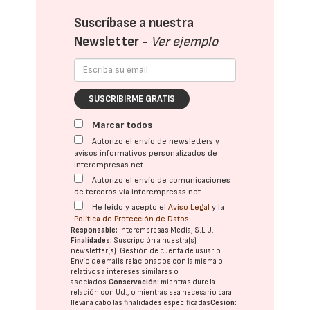
Suscríbase a nuestra
Newsletter -
Ver ejemplo
SUSCRIBIRME GRATIS
Marcar todos
Autorizo el envío de newsletters y
avisos informativos personalizados de
interempresas.net
Autorizo el envío de comunicaciones
de terceros vía interempresas.net
He leído y acepto el
Aviso Legal
y la
Política de Protección de Datos
Responsable:
Interempresas Media, S.L.U.
Finalidades:
Suscripción a nuestra(s)
newsletter(s). Gestión de cuenta de usuario.
Envío de emails relacionados con la misma o
relativos a intereses similares o
asociados.
Conservación:
mientras dure la
relación con Ud., o mientras sea necesario para
llevar a cabo las finalidades especificadas
Cesión: