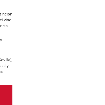
tinción
el vino
encia
y
villa),
dad y
as