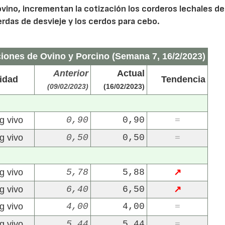
vino, incrementan la cotización los corderos lechales d
erdas de desvieje y los cerdos para cebo.
ciones de Ovino y Porcino (Semana 7, 16/2/2023)
Anterior
Actual
idad
Tendencia
(09/02/2023)
(16/02/2023)
g vivo
0,90
0,90
=
g vivo
0,50
0,50
=
g vivo
5,78
5,88
↗
g vivo
6,40
6,50
↗
g vivo
4,00
4,00
=
g vivo
5,44
5,44
=