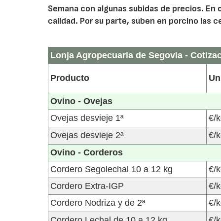
Semana con algunas subidas de precios. En o
calidad. Por su parte, suben en porcino las c
Lonja Agropecuaria de Segovia - Cotiza
Producto
Un
Ovino - Ovejas
Ovejas desvieje 1ª
€/k
Ovejas desvieje 2ª
€/k
Ovino - Corderos
Cordero Segolechal 10 a 12 kg
€/k
Cordero Extra-IGP
€/k
Cordero Nodriza y de 2ª
€/k
Cordero Lechal de 10 a 12 kg
€/k