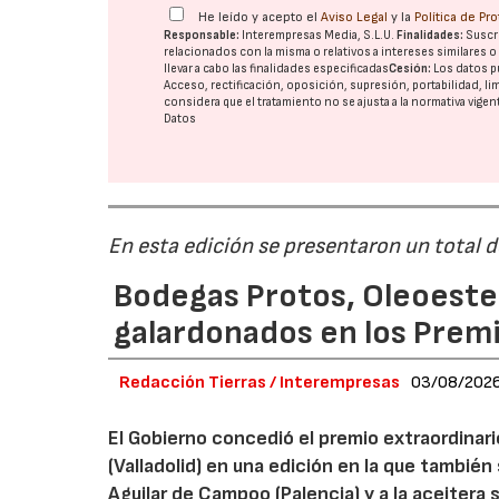
He leído y acepto el
Aviso Legal
y la
Política de Pr
Responsable:
Interempresas Media, S.L.U.
Finalidades:
Suscri
relacionados con la misma o relativos a intereses similares 
llevar a cabo las finalidades especificadas
Cesión:
Los datos p
Acceso, rectificación, oposición, supresión, portabilidad, l
considera que el tratamiento no se ajusta a la normativa vige
Datos
En esta edición se presentaron un total 
Bodegas Protos, Oleoestep
galardonados en los Prem
Redacción Tierras / Interempresas
03/08/202
El Gobierno concedió el premio extraordinar
(Valladolid) en una edición en la que también
Aguilar de Campoo (Palencia) y a la aceitera 