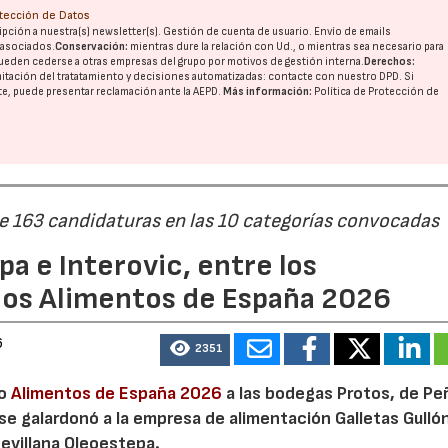
otección de Datos
pción a nuestra(s) newsletter(s). Gestión de cuenta de usuario. Envío de emails
o asociados.
Conservación:
mientras dure la relación con Ud., o mientras sea necesario para
ueden cederse a otras
empresas del grupo
por motivos de gestión interna.
Derechos:
imitación del tratatamiento y decisiones automatizadas:
contacte con nuestro DPD
. Si
nte, puede presentar reclamación ante la
AEPD
.
Más información:
Política de Protección de
de 163 candidaturas en las 10 categorías convocadas
a e Interovic, entre los
ios Alimentos de España 2026
6
2351
io
Alimentos de España 2026
a las bodegas Protos, de Peñ
 se galardonó a la empresa de alimentación Galletas Gulló
sevillana Oleoestepa.