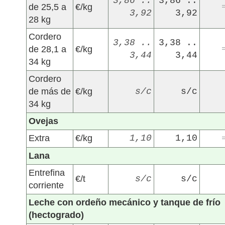
3,86 ..
3,86 ..
de 25,5 a
€/kg
3,92
3,92
28 kg
Cordero
3,38 ..
3,38 ..
de 28,1 a
€/kg
3,44
3,44
34 kg
Cordero
de más de
€/kg
s/c
s/c
34 kg
Ovejas
Extra
€/kg
1,10
1,10
Lana
Entrefina
€/t
s/c
s/c
corriente
Leche con ordeño mecánico y tanque de frío
(hectogrado)