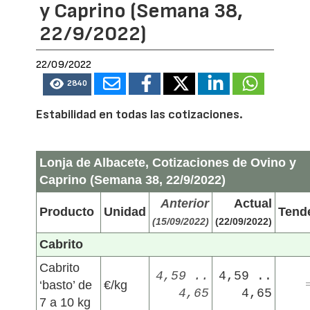
y Caprino (Semana 38,
22/9/2022)
22/09/2022
2840
Estabilidad en todas las cotizaciones.
Lonja de Albacete, Cotizaciones de Ovino y
Caprino (Semana 38, 22/9/2022)
Anterior
Actual
Producto
Unidad
Tend
(15/09/2022)
(22/09/2022)
Cabrito
Cabrito
4,59 ..
4,59 ..
‘basto’ de
€/kg
4,65
4,65
7 a 10 kg