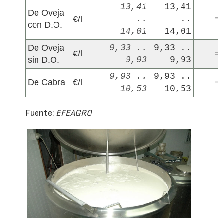
13,41
13,41
De Oveja
€/l
..
..
con D.O.
14,01
14,01
De Oveja
9,33 ..
9,33 ..
€/l
sin D.O.
9,93
9,93
9,93 ..
9,93 ..
De Cabra
€/l
10,53
10,53
Fuente:
EFEAGRO