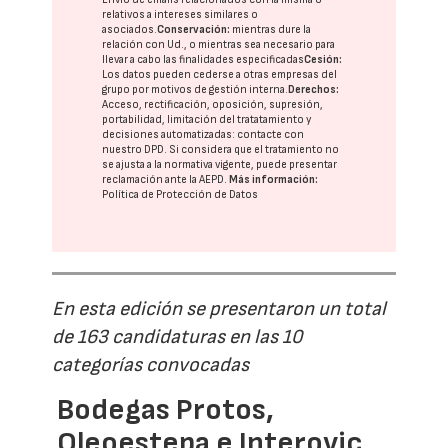
relativos a intereses similares o
asociados.
Conservación:
mientras dure la
relación con Ud., o mientras sea necesario para
llevar a cabo las finalidades especificadas
Cesión:
Los datos pueden cederse a otras
empresas del
grupo
por motivos de gestión interna.
Derechos:
Acceso, rectificación, oposición, supresión,
portabilidad, limitación del tratatamiento y
decisiones automatizadas:
contacte con
nuestro DPD
. Si considera que el tratamiento no
se ajusta a la normativa vigente, puede presentar
reclamación ante la
AEPD
.
Más información:
Política de Protección de Datos
En esta edición se presentaron un total
de 163 candidaturas en las 10
categorías convocadas
Bodegas Protos,
Oleoestepa e Interovic,