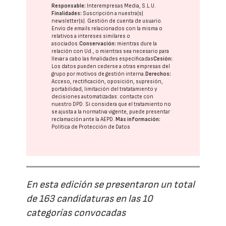
Responsable:
Interempresas Media, S.L.U.
Finalidades:
Suscripción a nuestra(s)
newsletter(s). Gestión de cuenta de usuario.
Envío de emails relacionados con la misma o
relativos a intereses similares o
asociados.
Conservación:
mientras dure la
relación con Ud., o mientras sea necesario para
llevar a cabo las finalidades especificadas
Cesión:
Los datos pueden cederse a otras
empresas del
grupo
por motivos de gestión interna.
Derechos:
Acceso, rectificación, oposición, supresión,
portabilidad, limitación del tratatamiento y
decisiones automatizadas:
contacte con
nuestro DPD
. Si considera que el tratamiento no
se ajusta a la normativa vigente, puede presentar
reclamación ante la
AEPD
.
Más información:
Política de Protección de Datos
En esta edición se presentaron un total
de 163 candidaturas en las 10
categorías convocadas