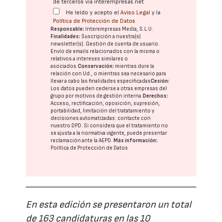
de terceros vía interempresas.net
He leído y acepto el
Aviso Legal
y la
Política de Protección de Datos
Responsable:
Interempresas Media, S.L.U.
Finalidades:
Suscripción a nuestra(s)
newsletter(s). Gestión de cuenta de usuario.
Envío de emails relacionados con la misma o
relativos a intereses similares o
asociados.
Conservación:
mientras dure la
relación con Ud., o mientras sea necesario para
llevar a cabo las finalidades especificadas
Cesión:
Los datos pueden cederse a otras
empresas del
grupo
por motivos de gestión interna.
Derechos:
Acceso, rectificación, oposición, supresión,
portabilidad, limitación del tratatamiento y
decisiones automatizadas:
contacte con
nuestro DPD
. Si considera que el tratamiento no
se ajusta a la normativa vigente, puede presentar
reclamación ante la
AEPD
.
Más información:
Política de Protección de Datos
En esta edición se presentaron un total
de 163 candidaturas en las 10