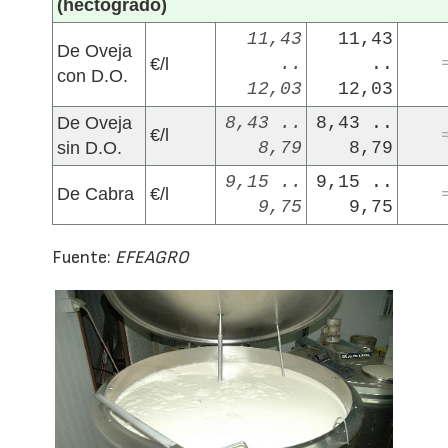
(hectogrado)
11,43
11,43
De Oveja
€/l
..
..
con D.O.
12,03
12,03
De Oveja
8,43 ..
8,43 ..
€/l
sin D.O.
8,79
8,79
9,15 ..
9,15 ..
De Cabra
€/l
9,75
9,75
Fuente:
EFEAGRO