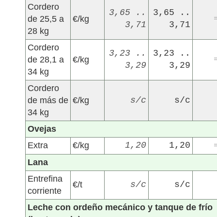
Cordero
3,65 ..
3,65 ..
de 25,5 a
€/kg
3,71
3,71
28 kg
Cordero
3,23 ..
3,23 ..
de 28,1 a
€/kg
3,29
3,29
34 kg
Cordero
de más de
€/kg
s/c
s/c
34 kg
Ovejas
Extra
€/kg
1,20
1,20
Lana
Entrefina
€/t
s/c
s/c
corriente
Leche con ordeño mecánico y tanque de frío