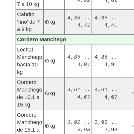
4,02
4,02
7 a 10 kg
Cabrito
4,35 ..
4,35 ..
‘fino’ de 7
€/kg
4,41
4,41
a 9 kg
Cordero Manchego
Lechal
Manchego
4,85 ..
4,85 ..
€/kg
hasta 10
4,91
4,91
kg
Cordero
Manchego
4,61 ..
4,61 ..
€/kg
de 10,1 a
4,67
4,67
15 kg
Cordero
Manchego
3,92 ..
3,92 ..
€/kg
de 15,1 a
3,98
3,98