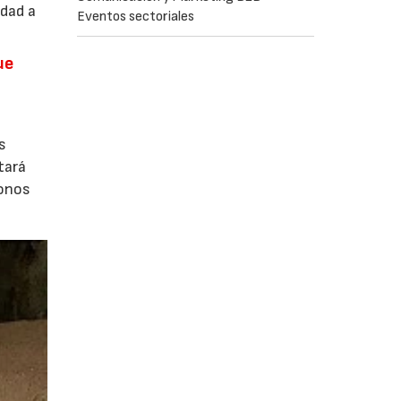
idad a
Eventos sectoriales
ue
s
tará
donos