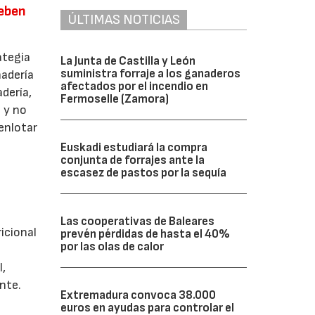
deben
ÚLTIMAS NOTICIAS
rategia
La Junta de Castilla y León
suministra forraje a los ganaderos
nadería
afectados por el incendio en
dería,
Fermoselle (Zamora)
s y no
enlotar
a
Euskadi estudiará la compra
conjunta de forrajes ante la
escasez de pastos por la sequía
Las cooperativas de Baleares
icional
prevén pérdidas de hasta el 40%
por las olas de calor
l,
nte.
Extremadura convoca 38.000
euros en ayudas para controlar el