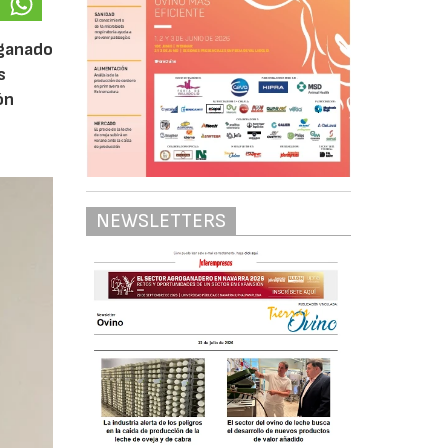
 ganado
s
ón
NEWSLETTERS