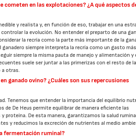
 se cometen en las explotaciones? ¿A qué aspectos 
, medible y realista y, en función de eso, trabajar en una est
controlar la evolución. No entender el preparto de una ga
considerar la recría como la parte más importante de la gana
 El ganadero siempre interpreta la recría como un gasto má
eguir siempre la misma pauta de manejo y alimentación y 
uentes suele ser juntar a las primerizas con el resto de l
 a otras.
n en ganado ovino? ¿Cuáles son sus repercusiones
ad. Tenemos que entender la importancia del equilibrio nutr
os de De Heus permite equilibrar de manera eficiente las
 y proteína. De esta manera, garantizamos la salud rumina
ntes y reducimos la excreción de nutrientes al medio ambie
la fermentación ruminal?