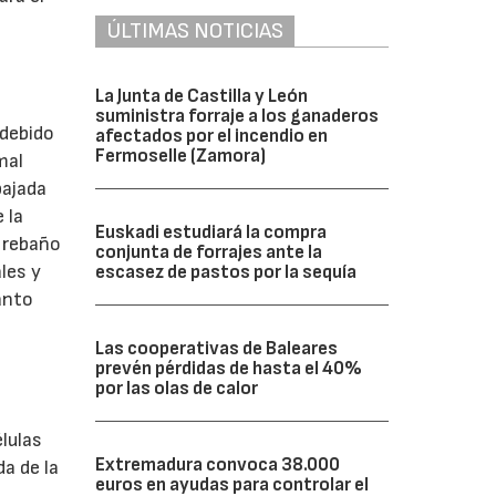
ÚLTIMAS NOTICIAS
La Junta de Castilla y León
suministra forraje a los ganaderos
 debido
afectados por el incendio en
Fermoselle (Zamora)
mal
bajada
 la
Euskadi estudiará la compra
 rebaño
conjunta de forrajes ante la
les y
escasez de pastos por la sequía
anto
Las cooperativas de Baleares
prevén pérdidas de hasta el 40%
por las olas de calor
lulas
Extremadura convoca 38.000
a de la
euros en ayudas para controlar el