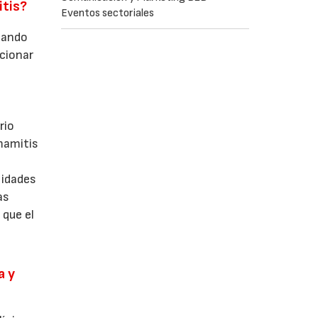
itis?
Eventos sectoriales
sando
ccionar
o
rio
mamitis
lidades
as
que el
a y