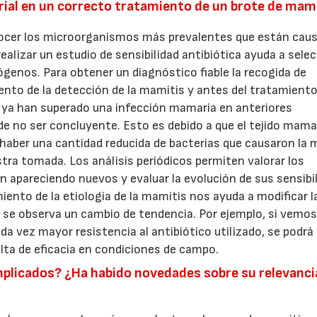
orial en un correcto tratamiento de un brote de mam
nocer los microorganismos más prevalentes que están cau
realizar un estudio de sensibilidad antibiótica ayuda a sele
ógenos. Para obtener un diagnóstico fiable la recogida de
ento de la detección de la mamitis y antes del tratamient
ue ya han superado una infección mamaria en anteriores
de no ser concluyente. Esto es debido a que el tejido mama
 haber una cantidad reducida de bacterias que causaron la 
estra tomada. Los análisis periódicos permiten valorar los
n apareciendo nuevos y evaluar la evolución de sus sensibi
miento de la etiología de la mamitis nos ayuda a modificar l
e observa un cambio de tendencia. Por ejemplo, si vemos 
 vez mayor resistencia al antibiótico utilizado, se podrá
alta de eficacia en condiciones de campo.
mplicados? ¿Ha habido novedades sobre su relevanci