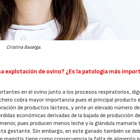
Cristina Baselga.
22/07/2026
29/07/2026
na explotación de ovino? ¿Es la patología más impor
tantes en el ovino junto a los procesos respiratorios, di
echero cobra mayor importancia pues el principal producto e
aboración de productos lácteos, y ante un elevado número de
didas económicas derivadas de la bajada de producción de
s menor, pues producen menos leche y la glándula mamaria 
stá gestante. Sin embargo, en este ganado también se de
a de mamitis tiene como consecuencia la falta de alimento p