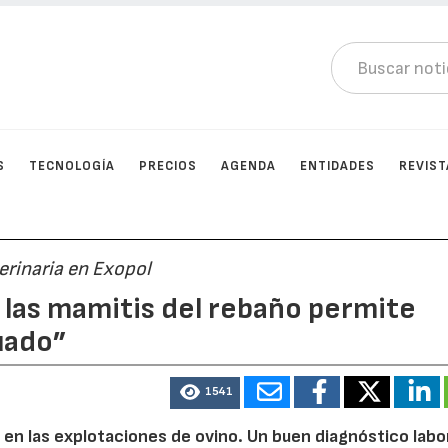
S
TECNOLOGÍA
PRECIOS
AGENDA
ENTIDADES
REVIST
terinaria en Exopol
e las mamitis del rebaño permite
cuado”
1541
e en las explotaciones de ovino. Un buen diagnóstico labor