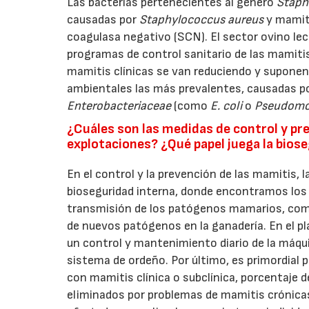
Las bacterias pertenecientes al género
Staph
causadas por
Staphylococcus aureus
y mamiti
coagulasa negativo (SCN). El sector ovino le
programas de control sanitario de las mamitis
mamitis clínicas se van reduciendo y suponen 
ambientales las más prevalentes, causadas po
Enterobacteriaceae
(como
E. coli
o
Pseudom
¿Cuáles son las medidas de control y pr
explotaciones? ¿Qué papel juega la bios
En el control y la prevención de las mamitis,
bioseguridad interna, donde encontramos los 
transmisión de los patógenos mamarios, como 
de nuevos patógenos en la ganadería. En el pl
un control y mantenimiento diario de la máqui
sistema de ordeño. Por último, es primordial 
con mamitis clínica o subclínica, porcentaje 
eliminados por problemas de mamitis crónica