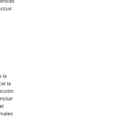
línicas
occus
s
 la
ar la
ucción
ncluir
el
imales