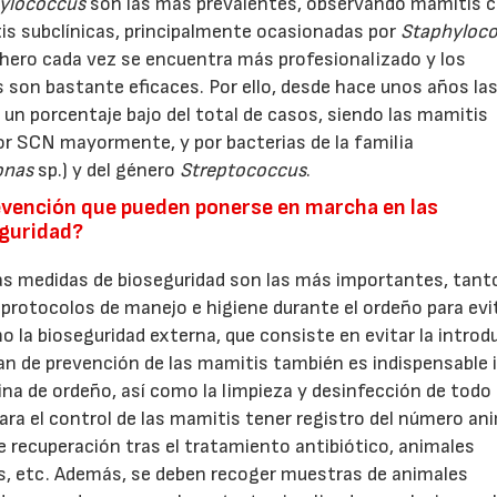
ylococcus
son las más prevalentes, observando mamitis c
s subclínicas, principalmente ocasionadas por
Staphyloc
chero cada vez se encuentra más profesionalizado y los
 son bastante eficaces. Por ello, desde hace unos años la
un porcentaje bajo del total de casos, siendo las mamitis
r SCN mayormente, y por bacterias de la familia
onas
sp.) y del género
Streptococcus
.
evención que pueden ponerse en marcha en las
eguridad?
 las medidas de bioseguridad son las más importantes, tanto
protocolos de manejo e higiene durante el ordeño para evit
la bioseguridad externa, que consiste en evitar la introd
an de prevención de las mamitis también es indispensable i
na de ordeño, así como la limpieza y desinfección de todo 
para el control de las mamitis tener registro del número an
de recuperación tras el tratamiento antibiótico, animales
s, etc. Además, se deben recoger muestras de animales