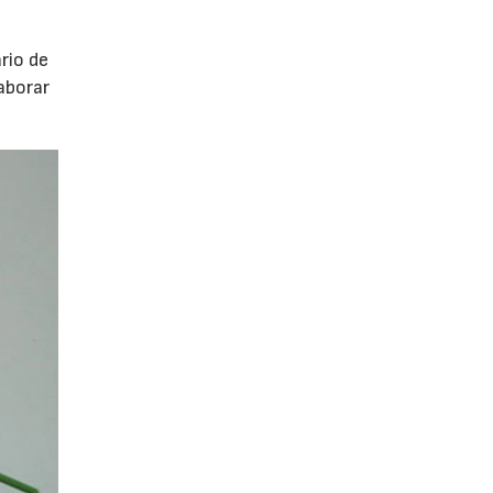
l
rio de
aborar