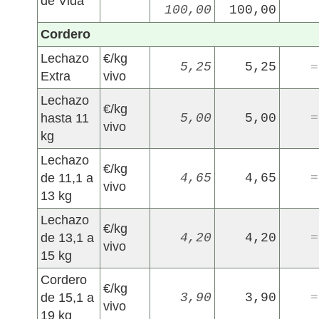
de Vida
100,00
100,00
Cordero
Lechazo
€/kg
5,25
5,25
=
Extra
vivo
Lechazo
€/kg
hasta 11
5,00
5,00
=
vivo
kg
Lechazo
€/kg
de 11,1 a
4,65
4,65
=
vivo
13 kg
Lechazo
€/kg
de 13,1 a
4,20
4,20
=
vivo
15 kg
Cordero
€/kg
de 15,1 a
3,90
3,90
=
vivo
19 kg