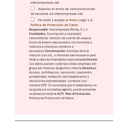
interempresas.net
Autorizo el envío de comunicaciones
de terceros vía interempresas.net
He leído y acepto el
Aviso Legal
y la
Política de Protección de Datos
Responsable:
Interempresas Media, S.L.U.
Finalidades:
Suscripción a nuestra(s)
newsletter(s). Gestión de cuenta de usuario.
Envío de emails relacionados con la misma o
relativos a intereses similares o
asociados.
Conservación:
mientras dure la
relación con Ud., o mientras sea necesario para
llevar a cabo las finalidades especificadas
Cesión:
Los datos pueden cederse a otras
empresas del
grupo
por motivos de gestión interna.
Derechos:
Acceso, rectificación, oposición, supresión,
portabilidad, limitación del tratatamiento y
decisiones automatizadas:
contacte con
nuestro DPD
. Si considera que el tratamiento no
se ajusta a la normativa vigente, puede presentar
reclamación ante la
AEPD
.
Más información:
Política de Protección de Datos