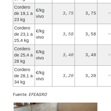
Cordero
€/kg
de 19,1 a
3,75
3,75
=
vivo
23 kg
Cordero
€/kg
de 23,1 a
3,58
3,58
=
vivo
25,4 kg
Cordero
€/kg
de 25,4 a
3,40
3,40
=
vivo
28 kg
Cordero
€/kg
de 28,1 a
3,20
3,20
=
vivo
34 kg
Fuente:
EFEAGRO