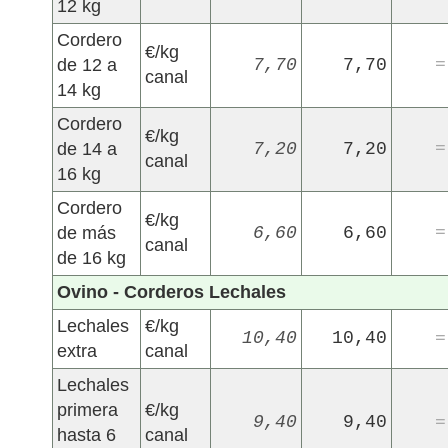
12 kg
Cordero
€/kg
de 12 a
7,70
7,70
=
canal
14 kg
Cordero
€/kg
de 14 a
7,20
7,20
=
canal
16 kg
Cordero
€/kg
de más
6,60
6,60
=
canal
de 16 kg
Ovino - Corderos Lechales
Lechales
€/kg
10,40
10,40
=
extra
canal
Lechales
primera
€/kg
9,40
9,40
=
hasta 6
canal