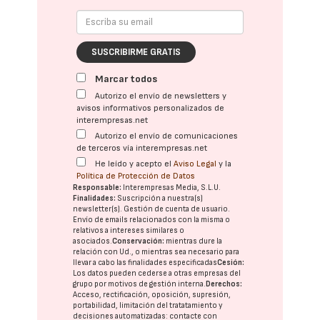
SUSCRIBIRME GRATIS
Marcar todos
Autorizo el envío de newsletters y
avisos informativos personalizados de
interempresas.net
Autorizo el envío de comunicaciones
de terceros vía interempresas.net
He leído y acepto el
Aviso Legal
y la
Política de Protección de Datos
Responsable:
Interempresas Media, S.L.U.
Finalidades:
Suscripción a nuestra(s)
newsletter(s). Gestión de cuenta de usuario.
Envío de emails relacionados con la misma o
relativos a intereses similares o
asociados.
Conservación:
mientras dure la
relación con Ud., o mientras sea necesario para
llevar a cabo las finalidades especificadas
Cesión:
Los datos pueden cederse a otras
empresas del
grupo
por motivos de gestión interna.
Derechos:
Acceso, rectificación, oposición, supresión,
portabilidad, limitación del tratatamiento y
decisiones automatizadas:
contacte con