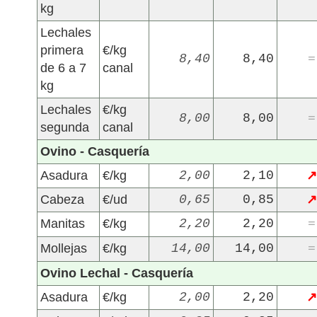
kg
Lechales
primera
€/kg
8,40
8,40
=
de 6 a 7
canal
kg
Lechales
€/kg
8,00
8,00
=
segunda
canal
Ovino - Casquería
Asadura
€/kg
2,00
2,10
↗
Cabeza
€/ud
0,65
0,85
↗
Manitas
€/kg
2,20
2,20
=
Mollejas
€/kg
14,00
14,00
=
Ovino Lechal - Casquería
Asadura
€/kg
2,00
2,20
↗