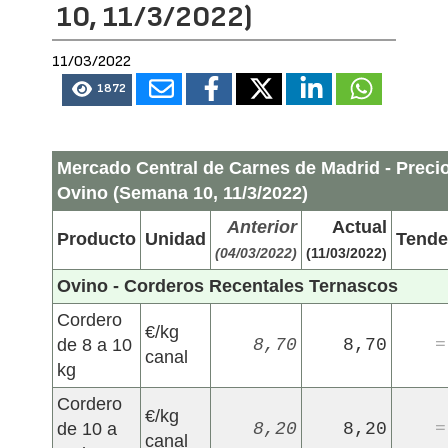
10, 11/3/2022)
11/03/2022
1872
Mercado Central de Carnes de Madrid - Preci
Ovino (Semana 10, 11/3/2022)
Anterior
Actual
Producto
Unidad
Tende
(04/03/2022)
(11/03/2022)
Ovino - Corderos Recentales Ternascos
Cordero
€/kg
de 8 a 10
8,70
8,70
=
canal
kg
Cordero
€/kg
de 10 a
8,20
8,20
=
canal