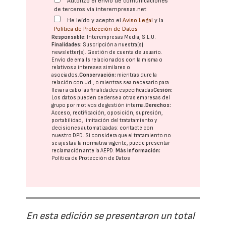
Autorizo el envío de comunicaciones
de terceros vía interempresas.net
He leído y acepto el
Aviso Legal
y la
Política de Protección de Datos
Responsable:
Interempresas Media, S.L.U.
Finalidades:
Suscripción a nuestra(s)
newsletter(s). Gestión de cuenta de usuario.
Envío de emails relacionados con la misma o
relativos a intereses similares o
asociados.
Conservación:
mientras dure la
relación con Ud., o mientras sea necesario para
llevar a cabo las finalidades especificadas
Cesión:
Los datos pueden cederse a otras
empresas del
grupo
por motivos de gestión interna.
Derechos:
Acceso, rectificación, oposición, supresión,
portabilidad, limitación del tratatamiento y
decisiones automatizadas:
contacte con
nuestro DPD
. Si considera que el tratamiento no
se ajusta a la normativa vigente, puede presentar
reclamación ante la
AEPD
.
Más información:
Política de Protección de Datos
En esta edición se presentaron un total