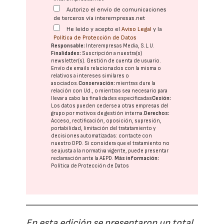
Autorizo el envío de comunicaciones
de terceros vía interempresas.net
He leído y acepto el
Aviso Legal
y la
Política de Protección de Datos
Responsable:
Interempresas Media, S.L.U.
Finalidades:
Suscripción a nuestra(s)
newsletter(s). Gestión de cuenta de usuario.
Envío de emails relacionados con la misma o
relativos a intereses similares o
asociados.
Conservación:
mientras dure la
relación con Ud., o mientras sea necesario para
llevar a cabo las finalidades especificadas
Cesión:
Los datos pueden cederse a otras
empresas del
grupo
por motivos de gestión interna.
Derechos:
Acceso, rectificación, oposición, supresión,
portabilidad, limitación del tratatamiento y
decisiones automatizadas:
contacte con
nuestro DPD
. Si considera que el tratamiento no
se ajusta a la normativa vigente, puede presentar
reclamación ante la
AEPD
.
Más información:
Política de Protección de Datos
En esta edición se presentaron un total