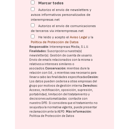
Marcar todos
Autorizo el envío de newsletters y
avisos informativos personalizados de
interempresas.net
Autorizo el envío de comunicaciones
de terceros vía interempresas.net
He leído y acepto el
Aviso Legal
y la
Política de Protección de Datos
Responsable:
Interempresas Media, S.L.U.
Finalidades:
Suscripción a nuestra(s)
newsletter(s). Gestión de cuenta de usuario.
Envío de emails relacionados con la misma o
relativos a intereses similares o
asociados.
Conservación:
mientras dure la
relación con Ud., o mientras sea necesario para
llevar a cabo las finalidades especificadas
Cesión:
Los datos pueden cederse a otras
empresas del
grupo
por motivos de gestión interna.
Derechos:
Acceso, rectificación, oposición, supresión,
portabilidad, limitación del tratatamiento y
decisiones automatizadas:
contacte con
nuestro DPD
. Si considera que el tratamiento no
se ajusta a la normativa vigente, puede presentar
reclamación ante la
AEPD
.
Más información:
Política de Protección de Datos