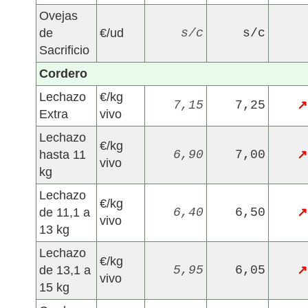
Ovejas
de
€/ud
s/c
s/c
Sacrificio
Cordero
Lechazo
€/kg
7,15
7,25
↗
Extra
vivo
Lechazo
€/kg
hasta 11
6,90
7,00
↗
vivo
kg
Lechazo
€/kg
de 11,1 a
6,40
6,50
↗
vivo
13 kg
Lechazo
€/kg
de 13,1 a
5,95
6,05
↗
vivo
15 kg