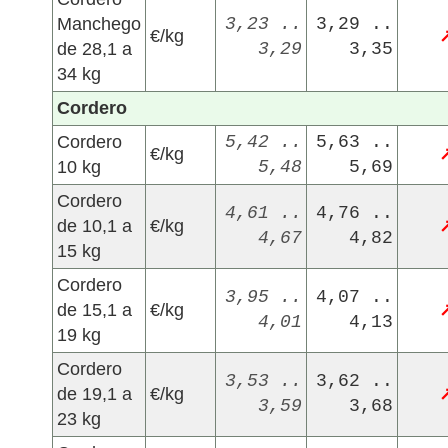
Manchego
3,23 ..
3,29 ..
€/kg
de 28,1 a
3,29
3,35
34 kg
Cordero
Cordero
5,42 ..
5,63 ..
€/kg
10 kg
5,48
5,69
Cordero
4,61 ..
4,76 ..
de 10,1 a
€/kg
4,67
4,82
15 kg
Cordero
3,95 ..
4,07 ..
de 15,1 a
€/kg
4,01
4,13
19 kg
Cordero
3,53 ..
3,62 ..
de 19,1 a
€/kg
3,59
3,68
23 kg