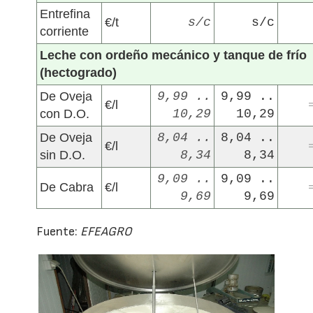
Entrefina
€/t
s/c
s/c
corriente
Leche con ordeño mecánico y tanque de frío
(hectogrado)
De Oveja
9,99 ..
9,99 ..
€/l
con D.O.
10,29
10,29
De Oveja
8,04 ..
8,04 ..
€/l
sin D.O.
8,34
8,34
9,09 ..
9,09 ..
De Cabra
€/l
9,69
9,69
Fuente:
EFEAGRO