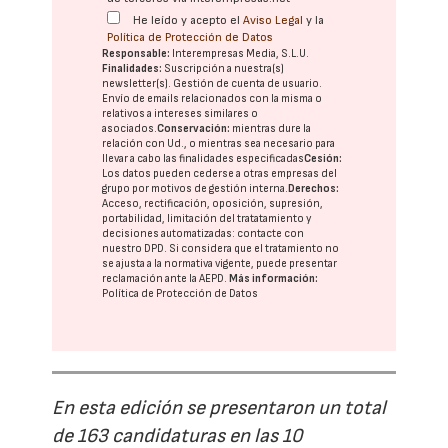
He leído y acepto el
Aviso Legal
y la
Política de Protección de Datos
Responsable:
Interempresas Media, S.L.U.
Finalidades:
Suscripción a nuestra(s)
newsletter(s). Gestión de cuenta de usuario.
Envío de emails relacionados con la misma o
relativos a intereses similares o
asociados.
Conservación:
mientras dure la
relación con Ud., o mientras sea necesario para
llevar a cabo las finalidades especificadas
Cesión:
Los datos pueden cederse a otras
empresas del
grupo
por motivos de gestión interna.
Derechos:
Acceso, rectificación, oposición, supresión,
portabilidad, limitación del tratatamiento y
decisiones automatizadas:
contacte con
nuestro DPD
. Si considera que el tratamiento no
se ajusta a la normativa vigente, puede presentar
reclamación ante la
AEPD
.
Más información:
Política de Protección de Datos
En esta edición se presentaron un total
de 163 candidaturas en las 10