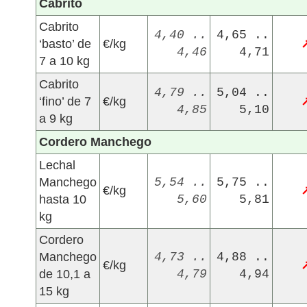
Cabrito
Cabrito
4,40 ..
4,65 ..
‘basto’ de
€/kg
4,46
4,71
7 a 10 kg
Cabrito
4,79 ..
5,04 ..
‘fino’ de 7
€/kg
4,85
5,10
a 9 kg
Cordero Manchego
Lechal
Manchego
5,54 ..
5,75 ..
€/kg
hasta 10
5,60
5,81
kg
Cordero
Manchego
4,73 ..
4,88 ..
€/kg
de 10,1 a
4,79
4,94
15 kg