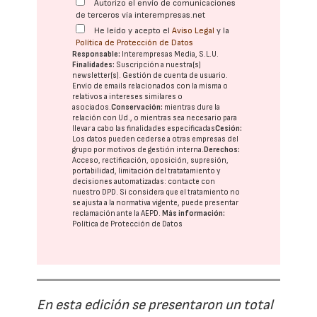
Autorizo el envío de comunicaciones
de terceros vía interempresas.net
He leído y acepto el
Aviso Legal
y la
Política de Protección de Datos
Responsable:
Interempresas Media, S.L.U.
Finalidades:
Suscripción a nuestra(s)
newsletter(s). Gestión de cuenta de usuario.
Envío de emails relacionados con la misma o
relativos a intereses similares o
asociados.
Conservación:
mientras dure la
relación con Ud., o mientras sea necesario para
llevar a cabo las finalidades especificadas
Cesión:
Los datos pueden cederse a otras
empresas del
grupo
por motivos de gestión interna.
Derechos:
Acceso, rectificación, oposición, supresión,
portabilidad, limitación del tratatamiento y
decisiones automatizadas:
contacte con
nuestro DPD
. Si considera que el tratamiento no
se ajusta a la normativa vigente, puede presentar
reclamación ante la
AEPD
.
Más información:
Política de Protección de Datos
En esta edición se presentaron un total