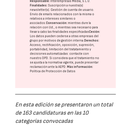
Responsable:
Interempresas Media, S.L.U.
Finalidades:
Suscripción a nuestra(s)
newsletter(s). Gestión de cuenta de usuario.
Envío de emails relacionados con la misma o
relativos a intereses similares o
asociados.
Conservación:
mientras dure la
relación con Ud., o mientras sea necesario para
llevar a cabo las finalidades especificadas
Cesión:
Los datos pueden cederse a otras
empresas del
grupo
por motivos de gestión interna.
Derechos:
Acceso, rectificación, oposición, supresión,
portabilidad, limitación del tratatamiento y
decisiones automatizadas:
contacte con
nuestro DPD
. Si considera que el tratamiento no
se ajusta a la normativa vigente, puede presentar
reclamación ante la
AEPD
.
Más información:
Política de Protección de Datos
En esta edición se presentaron un total
de 163 candidaturas en las 10
categorías convocadas