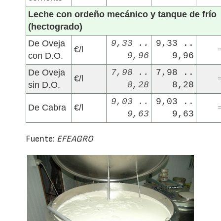
Leche con ordeño mecánico y tanque de frío
(hectogrado)
De Oveja
9,33 ..
9,33 ..
€/l
con D.O.
9,96
9,96
De Oveja
7,98 ..
7,98 ..
€/l
sin D.O.
8,28
8,28
9,03 ..
9,03 ..
De Cabra
€/l
9,63
9,63
Fuente:
EFEAGRO