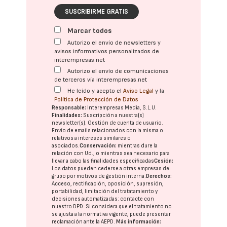
SUSCRIBIRME GRATIS
Marcar todos
Autorizo el envío de newsletters y
avisos informativos personalizados de
interempresas.net
Autorizo el envío de comunicaciones
de terceros vía interempresas.net
He leído y acepto el
Aviso Legal
y la
Política de Protección de Datos
Responsable:
Interempresas Media, S.L.U.
Finalidades:
Suscripción a nuestra(s)
newsletter(s). Gestión de cuenta de usuario.
Envío de emails relacionados con la misma o
relativos a intereses similares o
asociados.
Conservación:
mientras dure la
relación con Ud., o mientras sea necesario para
llevar a cabo las finalidades especificadas
Cesión:
Los datos pueden cederse a otras
empresas del
grupo
por motivos de gestión interna.
Derechos:
Acceso, rectificación, oposición, supresión,
portabilidad, limitación del tratatamiento y
decisiones automatizadas:
contacte con
nuestro DPD
. Si considera que el tratamiento no
se ajusta a la normativa vigente, puede presentar
reclamación ante la
AEPD
.
Más información: