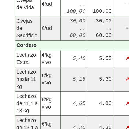
Ovejas
€/ud
..
..
=
de Vida
100,00
100,00
Ovejas
30,00
30,00
de
€/ud
..
..
=
Sacrificio
60,00
60,00
Cordero
Lechazo
€/kg
5,40
5,55
Extra
vivo
Lechazo
€/kg
hasta 11
5,15
5,30
vivo
kg
Lechazo
€/kg
de 11,1 a
4,65
4,80
vivo
13 kg
Lechazo
€/kg
de 13,1 a
4,20
4,35