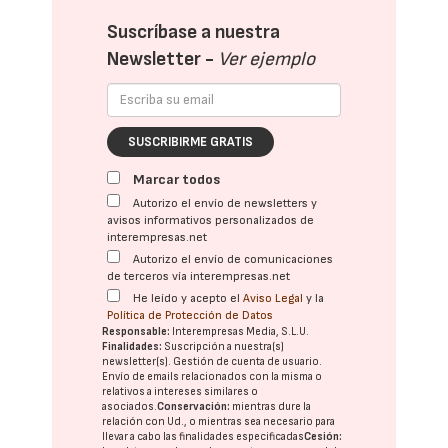
Suscríbase a nuestra
Newsletter -
Ver ejemplo
SUSCRIBIRME GRATIS
Marcar todos
Autorizo el envío de newsletters y
avisos informativos personalizados de
interempresas.net
Autorizo el envío de comunicaciones
de terceros vía interempresas.net
He leído y acepto el
Aviso Legal
y la
Política de Protección de Datos
Responsable:
Interempresas Media, S.L.U.
Finalidades:
Suscripción a nuestra(s)
newsletter(s). Gestión de cuenta de usuario.
Envío de emails relacionados con la misma o
relativos a intereses similares o
asociados.
Conservación:
mientras dure la
relación con Ud., o mientras sea necesario para
llevar a cabo las finalidades especificadas
Cesión: