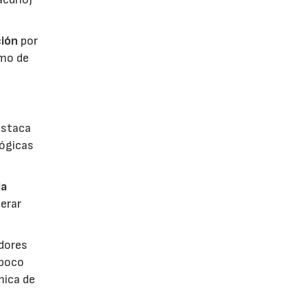
ión
por
umo de
estaca
lógicas
la
erar
dores
 poco
mica de