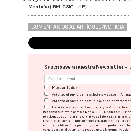
Montaña (IGM-CSIC-ULE)
.
COMENTARIOS AL ARTÍCULO/NOTICIA
Suscríbase a nuestra Newsletter -
Marcar todos
Autorizo el envío de newsletters y avisos inform
Autorizo el envío de comunicaciones de terceros 
He leído y acepto el
Aviso Legal
y la
Política de Pr
Responsable:
Interempresas Media, S.L.U.
Finalidades:
Suscri
relacionados con la misma o relativos a intereses similares 
llevar a cabo las finalidades especificadas
Cesión:
Los datos p
Acceso, rectificación, oposición, supresión, portabilidad, l
considera que el tratamiento no se ajusta a la normativa vige