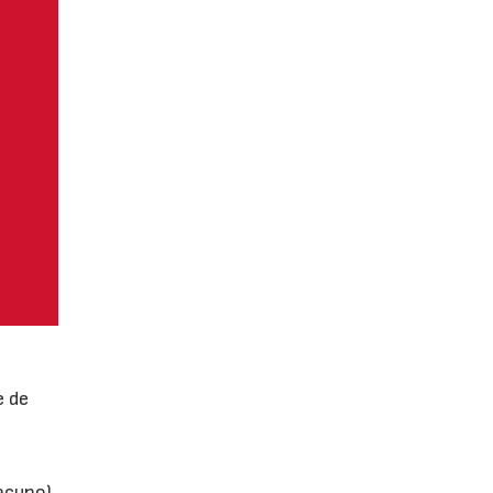
e de
vacuno)