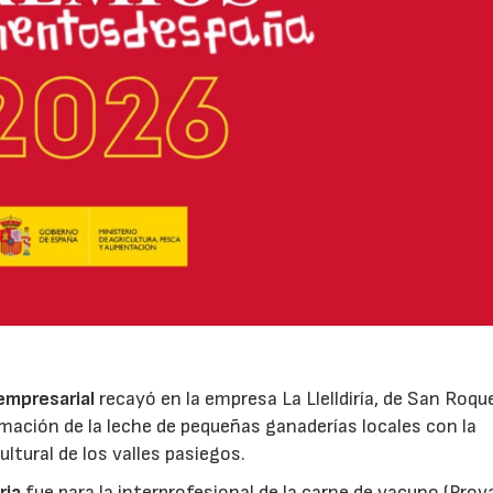
 empresarial
recayó en la empresa La Llelldiría, de San Roqu
mación de la leche de pequeñas ganaderías locales con la
ltural de los valles pasiegos.
ria
fue para la interprofesional de la carne de vacuno (Pro