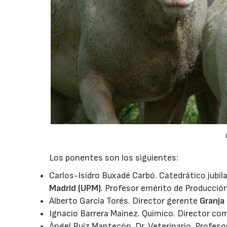
Los ponentes son los siguientes:
Carlos-Isidro Buxadé Carbó. Catedrático jubi
Madrid (UPM)
. Profesor emérito de Producció
Alberto García Torés. Director gerente
Granja
Ignacio Barrera Maínez. Químico. Director co
Ángel Ruíz Mantecón. Dr. Veterinario. Profeso