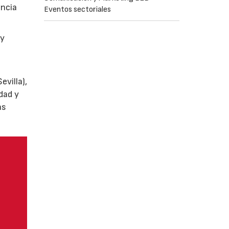
encia
Eventos sectoriales
y
villa),
dad y
as