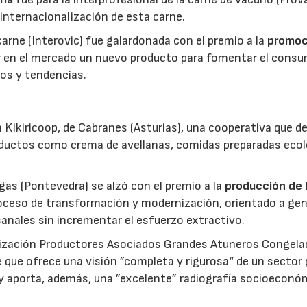
 internacionalización de esta carne.
 carne (Interovic) fue galardonada con el premio a la
promoc
ar en el mercado un nuevo producto para fomentar el cons
os y tendencias.
 Kikiricoop, de Cabranes (Asturias), una cooperativa que d
roductos como crema de avellanas, comidas preparadas eco
gas (Pontevedra) se alzó con el premio a la
producción de 
roceso de transformación y modernización, orientado a gen
anales sin incrementar el esfuerzo extractivo.
nización Productores Asociados Grandes Atuneros Congela
 que ofrece una visión ”completa y rigurosa“ de un sector
 y aporta, además, una ”excelente” radiografía socioeconó