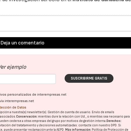
Deja un comentario
Ver ejemplo
SUSCRIBIRME GRATIS
ativos personalizados de interempresas.net
vía interempresas.net
otección de Datos
pción a nuestra(s) newsletter(s). Gestión de cuenta de usuario. Envío de emails
o asociados.
Conservación:
mientras dure la relación con Ud., o mientras sea necesario para
ueden cederse a otras
empresas del grupo
por motivos de gestión interna.
Derechos:
imitación del tratatamiento y decisiones automatizadas:
contacte con nuestro DPD
. Si
nte, puede presentar reclamación ante la
AEPD
.
Más información:
Política de Protección de