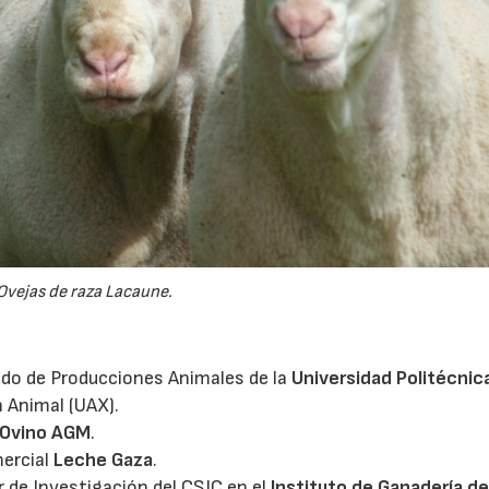
22/07/2026
29/07/2026
Ovejas de raza Lacaune.
lado de Producciones Animales de la
Universidad Politécnic
n Animal (UAX).
 Ovino AGM
.
mercial
Leche Gaza
.
r de Investigación del CSIC en el
Instituto de Ganadería d