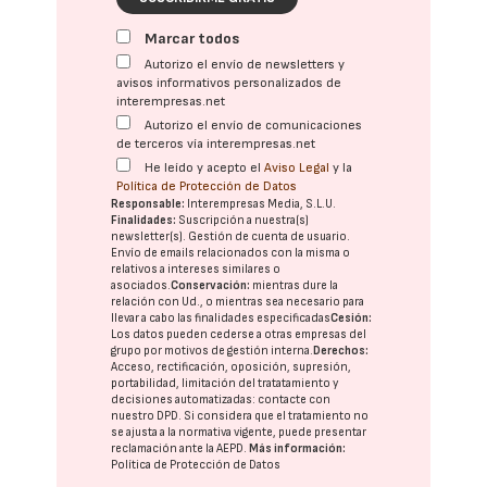
Marcar todos
Autorizo el envío de newsletters y
avisos informativos personalizados de
interempresas.net
Autorizo el envío de comunicaciones
de terceros vía interempresas.net
He leído y acepto el
Aviso Legal
y la
Política de Protección de Datos
Responsable:
Interempresas Media, S.L.U.
Finalidades:
Suscripción a nuestra(s)
newsletter(s). Gestión de cuenta de usuario.
Envío de emails relacionados con la misma o
relativos a intereses similares o
asociados.
Conservación:
mientras dure la
relación con Ud., o mientras sea necesario para
llevar a cabo las finalidades especificadas
Cesión:
Los datos pueden cederse a otras
empresas del
grupo
por motivos de gestión interna.
Derechos:
Acceso, rectificación, oposición, supresión,
portabilidad, limitación del tratatamiento y
decisiones automatizadas:
contacte con
nuestro DPD
. Si considera que el tratamiento no
se ajusta a la normativa vigente, puede presentar
reclamación ante la
AEPD
.
Más información:
Política de Protección de Datos