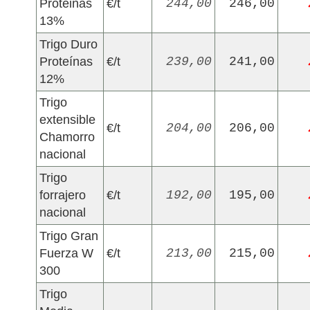
Proteinas
€/t
244,00
246,00
13%
Trigo Duro
Proteínas
€/t
239,00
241,00
12%
Trigo
extensible
€/t
204,00
206,00
Chamorro
nacional
Trigo
forrajero
€/t
192,00
195,00
nacional
Trigo Gran
Fuerza W
€/t
213,00
215,00
300
Trigo