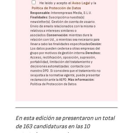
He leído y acepto el
Aviso Legal
y la
Política de Protección de Datos
Responsable:
Interempresas Media, S.L.U.
Finalidades:
Suscripción a nuestra(s)
newsletter(s). Gestión de cuenta de usuario.
Envío de emails relacionados con la misma o
relativos a intereses similares o
asociados.
Conservación:
mientras dure la
relación con Ud., o mientras sea necesario para
llevar a cabo las finalidades especificadas
Cesión:
Los datos pueden cederse a otras
empresas del
grupo
por motivos de gestión interna.
Derechos:
Acceso, rectificación, oposición, supresión,
portabilidad, limitación del tratatamiento y
decisiones automatizadas:
contacte con
nuestro DPD
. Si considera que el tratamiento no
se ajusta a la normativa vigente, puede presentar
reclamación ante la
AEPD
.
Más información:
Política de Protección de Datos
En esta edición se presentaron un total
de 163 candidaturas en las 10