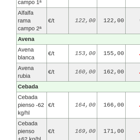
campo 1ª
Alfalfa
rama
€/t
122,00
122,00
campo 2ª
Avena
Avena
€/t
153,00
155,00
blanca
Avena
€/t
160,00
162,00
rubia
Cebada
Cebada
pienso -62
€/t
164,00
166,00
kg/hl
Cebada
pienso
€/t
169,00
171,00
+62 kg/hl