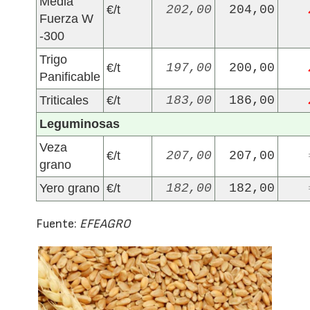
Media
€/t
202,00
204,00
Fuerza W
-300
Trigo
€/t
197,00
200,00
Panificable
Triticales
€/t
183,00
186,00
Leguminosas
Veza
€/t
207,00
207,00
grano
Yero grano
€/t
182,00
182,00
Fuente:
EFEAGRO