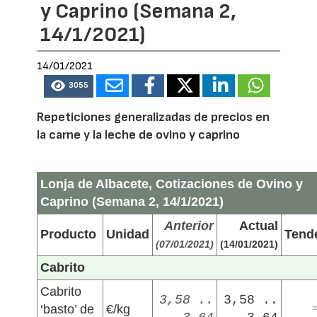
y Caprino (Semana 2,
14/1/2021)
14/01/2021
3055
Repeticiones generalizadas de precios en
la carne y la leche de ovino y caprino
Lonja de Albacete, Cotizaciones de Ovino y
Caprino (Semana 2, 14/1/2021)
Anterior
Actual
Producto
Unidad
Tend
(07/01/2021)
(14/01/2021)
Cabrito
Cabrito
3,58 ..
3,58 ..
‘basto’ de
€/kg