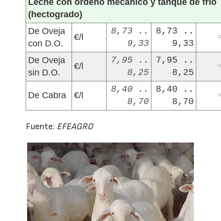
Leche con ordeño mecánico y tanque de frío
(hectogrado)
De Oveja
8,73 ..
8,73 ..
€/l
con D.O.
9,33
9,33
De Oveja
7,95 ..
7,95 ..
€/l
sin D.O.
8,25
8,25
8,40 ..
8,40 ..
De Cabra
€/l
8,70
8,70
Fuente:
EFEAGRO