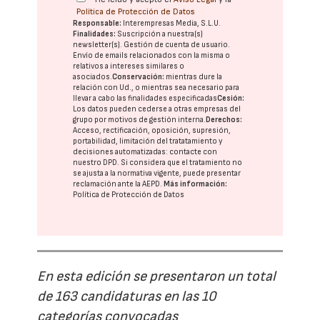
Política de Protección de Datos
Responsable:
Interempresas Media, S.L.U.
Finalidades:
Suscripción a nuestra(s)
newsletter(s). Gestión de cuenta de usuario.
Envío de emails relacionados con la misma o
relativos a intereses similares o
asociados.
Conservación:
mientras dure la
relación con Ud., o mientras sea necesario para
llevar a cabo las finalidades especificadas
Cesión:
Los datos pueden cederse a otras
empresas del
grupo
por motivos de gestión interna.
Derechos:
Acceso, rectificación, oposición, supresión,
portabilidad, limitación del tratatamiento y
decisiones automatizadas:
contacte con
nuestro DPD
. Si considera que el tratamiento no
se ajusta a la normativa vigente, puede presentar
reclamación ante la
AEPD
.
Más información:
Política de Protección de Datos
En esta edición se presentaron un total
de 163 candidaturas en las 10
categorías convocadas