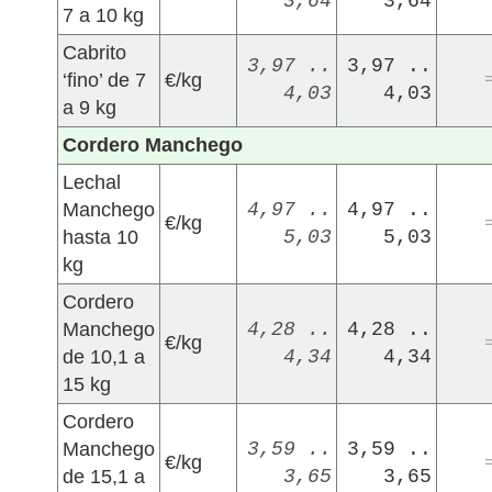
3,64
3,64
7 a 10 kg
Cabrito
3,97 ..
3,97 ..
‘fino’ de 7
€/kg
4,03
4,03
a 9 kg
Cordero Manchego
Lechal
Manchego
4,97 ..
4,97 ..
€/kg
hasta 10
5,03
5,03
kg
Cordero
Manchego
4,28 ..
4,28 ..
€/kg
de 10,1 a
4,34
4,34
15 kg
Cordero
Manchego
3,59 ..
3,59 ..
€/kg
de 15,1 a
3,65
3,65