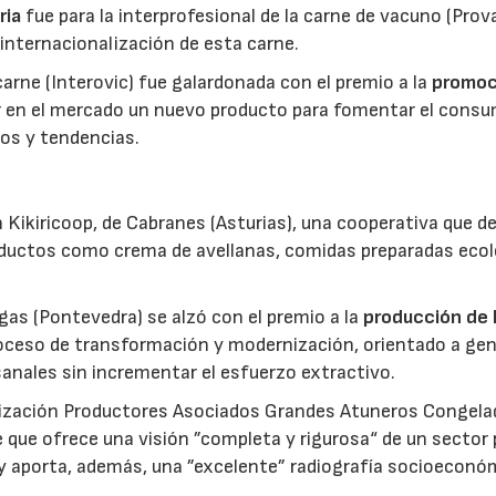
ria
fue para la interprofesional de la carne de vacuno (Pro
 internacionalización de esta carne.
 carne (Interovic) fue galardonada con el premio a la
promoc
ar en el mercado un nuevo producto para fomentar el cons
os y tendencias.
 Kikiricoop, de Cabranes (Asturias), una cooperativa que d
roductos como crema de avellanas, comidas preparadas eco
gas (Pontevedra) se alzó con el premio a la
producción de 
roceso de transformación y modernización, orientado a gen
anales sin incrementar el esfuerzo extractivo.
nización Productores Asociados Grandes Atuneros Congela
 que ofrece una visión ”completa y rigurosa“ de un sector
 y aporta, además, una ”excelente” radiografía socioeconó