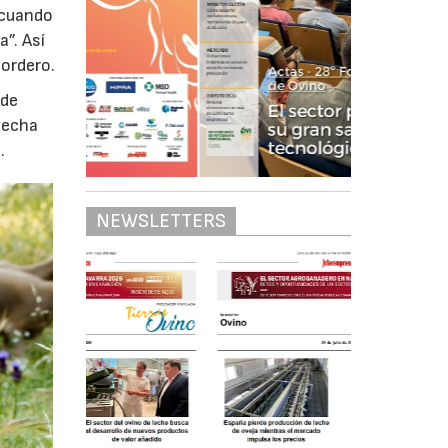
 cuando
”. Así
cordero.
 de
ovecha
.
NEWSLETTERS