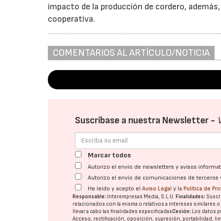
impacto de la producción de cordero, además, c
cooperativa.
COMENTARIOS AL ARTÍCULO/NOTICIA
Suscríbase a nuestra Newsletter -
Marcar todos
Autorizo el envío de newsletters y avisos inform
Autorizo el envío de comunicaciones de terceros 
He leído y acepto el
Aviso Legal
y la
Política de Pr
Responsable:
Interempresas Media, S.L.U.
Finalidades:
Suscri
relacionados con la misma o relativos a intereses similares 
llevar a cabo las finalidades especificadas
Cesión:
Los datos p
Acceso, rectificación, oposición, supresión, portabilidad, l