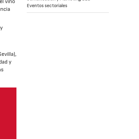
el vino
Eventos sectoriales
encia
y
villa),
dad y
as