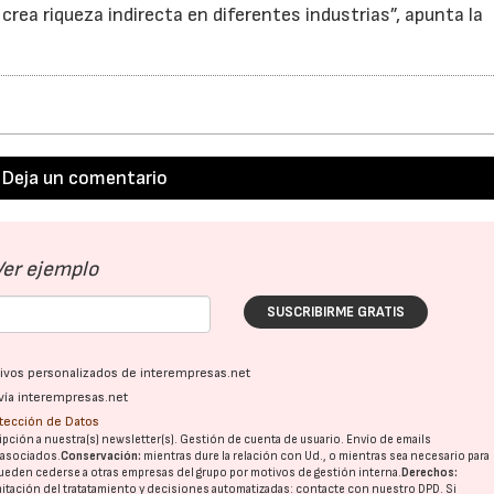
rea riqueza indirecta en diferentes industrias”, apunta la
Deja un comentario
Ver ejemplo
SUSCRIBIRME GRATIS
ativos personalizados de interempresas.net
vía interempresas.net
otección de Datos
pción a nuestra(s) newsletter(s). Gestión de cuenta de usuario. Envío de emails
o asociados.
Conservación:
mientras dure la relación con Ud., o mientras sea necesario para
ueden cederse a otras
empresas del grupo
por motivos de gestión interna.
Derechos:
imitación del tratatamiento y decisiones automatizadas:
contacte con nuestro DPD
. Si