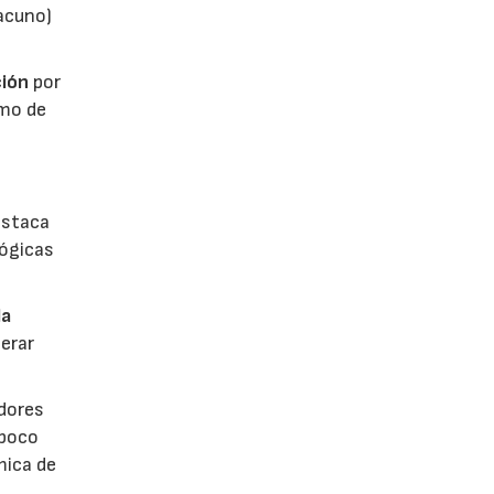
vacuno)
ión
por
umo de
estaca
lógicas
la
erar
dores
 poco
mica de