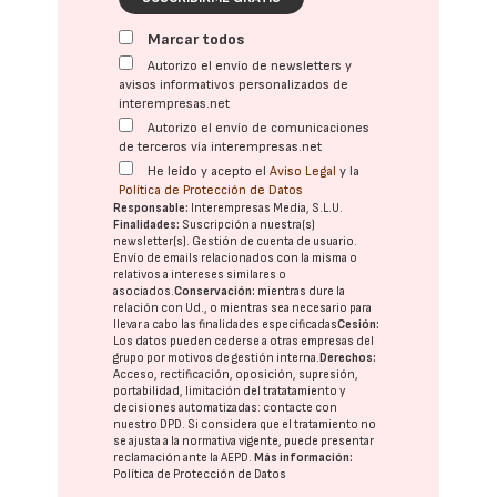
Marcar todos
Autorizo el envío de newsletters y
avisos informativos personalizados de
interempresas.net
Autorizo el envío de comunicaciones
de terceros vía interempresas.net
He leído y acepto el
Aviso Legal
y la
Política de Protección de Datos
Responsable:
Interempresas Media, S.L.U.
Finalidades:
Suscripción a nuestra(s)
newsletter(s). Gestión de cuenta de usuario.
Envío de emails relacionados con la misma o
relativos a intereses similares o
asociados.
Conservación:
mientras dure la
relación con Ud., o mientras sea necesario para
llevar a cabo las finalidades especificadas
Cesión:
Los datos pueden cederse a otras
empresas del
grupo
por motivos de gestión interna.
Derechos:
Acceso, rectificación, oposición, supresión,
portabilidad, limitación del tratatamiento y
decisiones automatizadas:
contacte con
nuestro DPD
. Si considera que el tratamiento no
se ajusta a la normativa vigente, puede presentar
reclamación ante la
AEPD
.
Más información:
Política de Protección de Datos