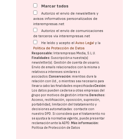
Marcar todos
Autorizo el envío de newsletters y
avisos informativos personalizados de
interempresas.net
Autorizo el envío de comunicaciones
de terceros vía interempresas.net
He leído y acepto el
Aviso Legal
y la
Política de Protección de Datos
Responsable:
Interempresas Media, S.L.U.
Finalidades:
Suscripción a nuestra(s)
newsletter(s). Gestión de cuenta de usuario.
Envío de emails relacionados con la misma o
relativos a intereses similares o
asociados.
Conservación:
mientras dure la
relación con Ud., o mientras sea necesario para
llevar a cabo las finalidades especificadas
Cesión:
Los datos pueden cederse a otras
empresas del
grupo
por motivos de gestión interna.
Derechos:
Acceso, rectificación, oposición, supresión,
portabilidad, limitación del tratatamiento y
decisiones automatizadas:
contacte con
nuestro DPD
. Si considera que el tratamiento no
se ajusta a la normativa vigente, puede presentar
reclamación ante la
AEPD
.
Más información:
Política de Protección de Datos