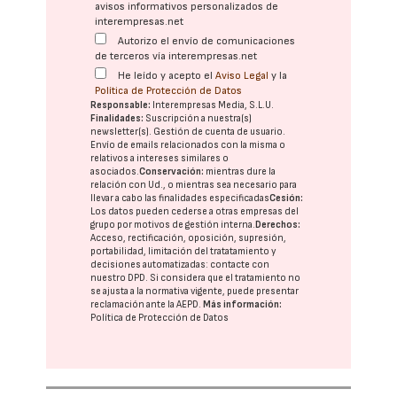
avisos informativos personalizados de
interempresas.net
Autorizo el envío de comunicaciones
de terceros vía interempresas.net
He leído y acepto el
Aviso Legal
y la
Política de Protección de Datos
Responsable:
Interempresas Media, S.L.U.
Finalidades:
Suscripción a nuestra(s)
newsletter(s). Gestión de cuenta de usuario.
Envío de emails relacionados con la misma o
relativos a intereses similares o
asociados.
Conservación:
mientras dure la
relación con Ud., o mientras sea necesario para
llevar a cabo las finalidades especificadas
Cesión:
Los datos pueden cederse a otras
empresas del
grupo
por motivos de gestión interna.
Derechos:
Acceso, rectificación, oposición, supresión,
portabilidad, limitación del tratatamiento y
decisiones automatizadas:
contacte con
nuestro DPD
. Si considera que el tratamiento no
se ajusta a la normativa vigente, puede presentar
reclamación ante la
AEPD
.
Más información:
Política de Protección de Datos