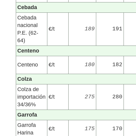
Cebada
Cebada
nacional
€/t
189
191
P.E. (62-
64)
Centeno
Centeno
€/t
180
182
Colza
Colza de
importación
€/t
275
280
34/36%
Garrofa
Garrofa
€/t
175
170
Harina