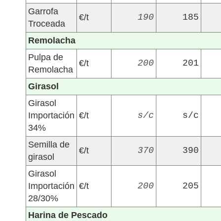
Garrofa
€/t
190
185
Troceada
Remolacha
Pulpa de
€/t
200
201
Remolacha
Girasol
Girasol
Importación
€/t
s/c
s/c
34%
Semilla de
€/t
370
390
girasol
Girasol
Importación
€/t
200
205
28/30%
Harina de Pescado