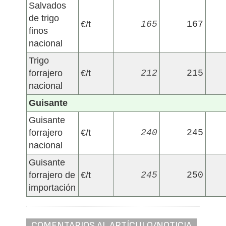
Salvados
de trigo
€/t
165
167
finos
nacional
Trigo
forrajero
€/t
212
215
nacional
Guisante
Guisante
forrajero
€/t
240
245
nacional
Guisante
forrajero de
€/t
245
250
importación
COMENTARIOS AL ARTÍCULO/NOTICIA