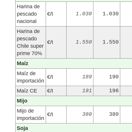
Harina de
pescado
€/t
1.030
1.030
nacional
Harina de
pescado
€/t
1.550
1.550
Chile super
prime 70%
Maíz
Maíz de
€/t
189
190
importación
Maíz CE
€/t
191
196
Mijo
Mijo de
€/t
380
380
importación
Soja