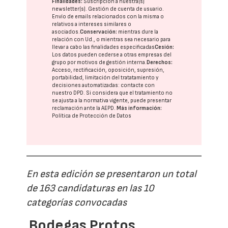
Finalidades:
Suscripción a nuestra(s)
newsletter(s). Gestión de cuenta de usuario.
Envío de emails relacionados con la misma o
relativos a intereses similares o
asociados.
Conservación:
mientras dure la
relación con Ud., o mientras sea necesario para
llevar a cabo las finalidades especificadas
Cesión:
Los datos pueden cederse a otras
empresas del
grupo
por motivos de gestión interna.
Derechos:
Acceso, rectificación, oposición, supresión,
portabilidad, limitación del tratatamiento y
decisiones automatizadas:
contacte con
nuestro DPD
. Si considera que el tratamiento no
se ajusta a la normativa vigente, puede presentar
reclamación ante la
AEPD
.
Más información:
Política de Protección de Datos
En esta edición se presentaron un total
de 163 candidaturas en las 10
categorías convocadas
Bodegas Protos,