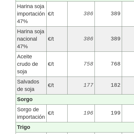
Harina soja
importación
€/t
386
389
47%
Harina soja
nacional
€/t
386
389
47%
Aceite
crudo de
€/t
758
768
soja
Salvados
€/t
177
182
de soja
Sorgo
Sorgo de
€/t
196
199
importación
Trigo