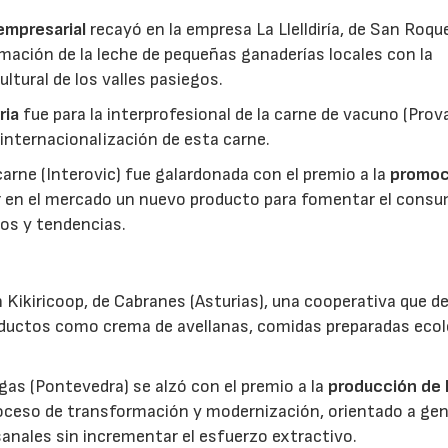
 empresarial
recayó en la empresa La Llelldiría, de San Roqu
mación de la leche de pequeñas ganaderías locales con la
ltural de los valles pasiegos.
ria
fue para la interprofesional de la carne de vacuno (Pro
 internacionalización de esta carne.
 carne (Interovic) fue galardonada con el premio a la
promoc
ar en el mercado un nuevo producto para fomentar el cons
os y tendencias.
 Kikiricoop, de Cabranes (Asturias), una cooperativa que d
roductos como crema de avellanas, comidas preparadas eco
gas (Pontevedra) se alzó con el premio a la
producción de 
roceso de transformación y modernización, orientado a gen
anales sin incrementar el esfuerzo extractivo.