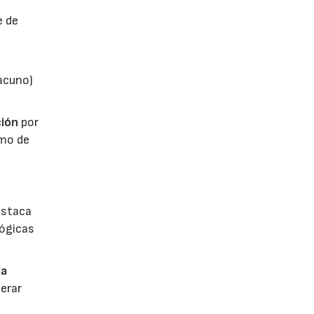
e de
vacuno)
ión
por
umo de
estaca
lógicas
la
erar