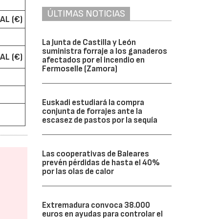
ÚLTIMAS NOTICIAS
AL (€)
La Junta de Castilla y León
suministra forraje a los ganaderos
AL (€)
afectados por el incendio en
Fermoselle (Zamora)
Euskadi estudiará la compra
conjunta de forrajes ante la
escasez de pastos por la sequía
Las cooperativas de Baleares
prevén pérdidas de hasta el 40%
por las olas de calor
Extremadura convoca 38.000
euros en ayudas para controlar el