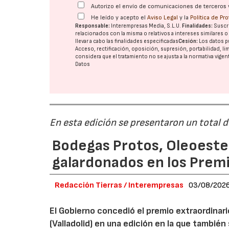
Autorizo el envío de comunicaciones de terceros 
He leído y acepto el
Aviso Legal
y la
Política de Pr
Responsable:
Interempresas Media, S.L.U.
Finalidades:
Suscri
relacionados con la misma o relativos a intereses similares 
llevar a cabo las finalidades especificadas
Cesión:
Los datos p
Acceso, rectificación, oposición, supresión, portabilidad, l
considera que el tratamiento no se ajusta a la normativa vige
Datos
En esta edición se presentaron un total 
Bodegas Protos, Oleoestep
galardonados en los Prem
Redacción Tierras / Interempresas
03/08/202
El Gobierno concedió el premio extraordinar
(Valladolid) en una edición en la que también