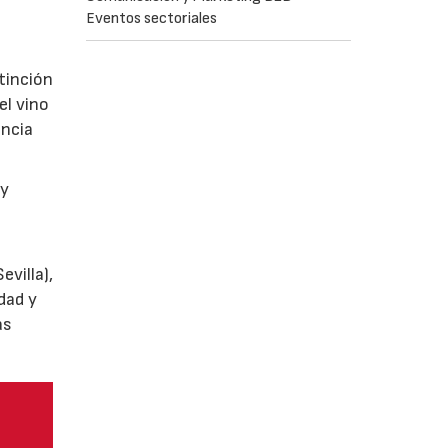
Eventos sectoriales
tinción
el vino
encia
y
villa),
dad y
as