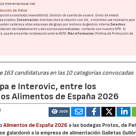
vía interempresas.net
otección de Datos
pción a nuestra(s) newsletter(s). Gestión de cuenta de usuario. Envío de emails
o asociados.
Conservación:
mientras dure la relación con Ud., o mientras sea necesario para
ueden cederse a otras
empresas del grupo
por motivos de gestión interna.
Derechos:
imitación del tratatamiento y decisiones automatizadas:
contacte con nuestro DPD
. Si
nte, puede presentar reclamación ante la
AEPD
.
Más información:
Política de Protección de
de 163 candidaturas en las 10 categorías convocadas
a e Interovic, entre los
ios Alimentos de España 2026
6
2608
io
Alimentos de España 2026
a las bodegas Protos, de Peñ
 se galardonó a la empresa de alimentación Galletas Gulló