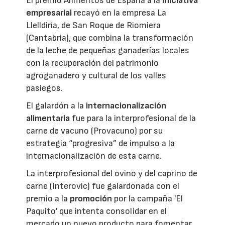
El premio Alimentos de España a la
iniciativa
empresarial
recayó en la empresa La
Llelldiría, de San Roque de Riomiera
(Cantabria), que combina la transformación
de la leche de pequeñas ganaderías locales
con la recuperación del patrimonio
agroganadero y cultural de los valles
pasiegos.
El galardón a la
internacionalización
alimentaria
fue para la interprofesional de la
carne de vacuno (Provacuno) por su
estrategia “progresiva” de impulso a la
internacionalización de esta carne.
La interprofesional del ovino y del caprino de
carne (Interovic) fue galardonada con el
premio a la
promoción
por la campaña 'El
Paquito' que intenta consolidar en el
mercado un nuevo producto para fomentar