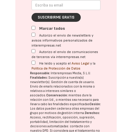
SUSCRIBIRME GRATIS
Marcar todos
Autorizo el envío de newsletters y
avisos informativos personalizados de
interempresas.net
Autorizo el envío de comunicaciones
de terceros vía interempresas.net
He leído y acepto el
Aviso Legal
y la
Política de Protección de Datos
Responsable:
Interempresas Media, S.L.U.
Finalidades:
Suscripción a nuestra(s)
newsletter(s). Gestión de cuenta de usuario.
Envío de emails relacionados con la misma o
relativos a intereses similares o
asociados.
Conservación:
mientras dure la
relación con Ud., o mientras sea necesario para
llevar a cabo las finalidades especificadas
Cesión:
Los datos pueden cederse a otras
empresas del
grupo
por motivos de gestión interna.
Derechos:
Acceso, rectificación, oposición, supresión,
portabilidad, limitación del tratatamiento y
decisiones automatizadas:
contacte con
nuestro DPD
. Si considera que el tratamiento no