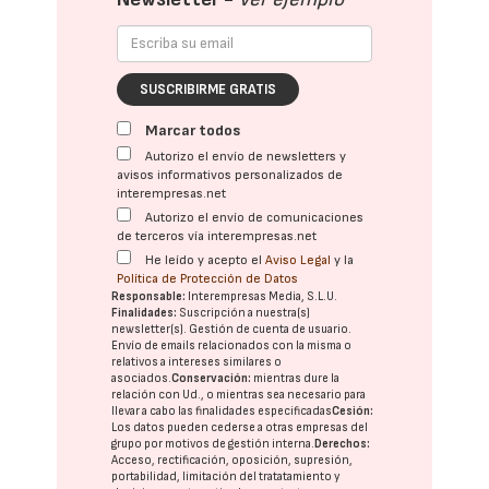
SUSCRIBIRME GRATIS
Marcar todos
Autorizo el envío de newsletters y
avisos informativos personalizados de
interempresas.net
Autorizo el envío de comunicaciones
de terceros vía interempresas.net
He leído y acepto el
Aviso Legal
y la
Política de Protección de Datos
Responsable:
Interempresas Media, S.L.U.
Finalidades:
Suscripción a nuestra(s)
newsletter(s). Gestión de cuenta de usuario.
Envío de emails relacionados con la misma o
relativos a intereses similares o
asociados.
Conservación:
mientras dure la
relación con Ud., o mientras sea necesario para
llevar a cabo las finalidades especificadas
Cesión:
Los datos pueden cederse a otras
empresas del
grupo
por motivos de gestión interna.
Derechos:
Acceso, rectificación, oposición, supresión,
portabilidad, limitación del tratatamiento y