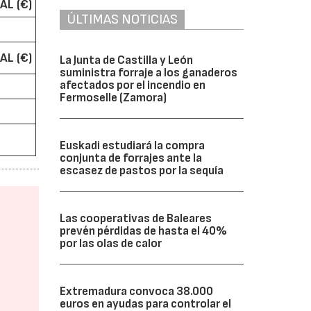
AL (€)
ÚLTIMAS NOTICIAS
AL (€)
La Junta de Castilla y León
suministra forraje a los ganaderos
afectados por el incendio en
Fermoselle (Zamora)
Euskadi estudiará la compra
conjunta de forrajes ante la
escasez de pastos por la sequía
Las cooperativas de Baleares
prevén pérdidas de hasta el 40%
por las olas de calor
Extremadura convoca 38.000
euros en ayudas para controlar el