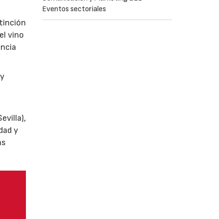
Eventos sectoriales
tinción
el vino
encia
y
villa),
dad y
as