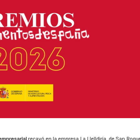
 empresarial
recayó en la empresa La Llelldiría, de San Roqu