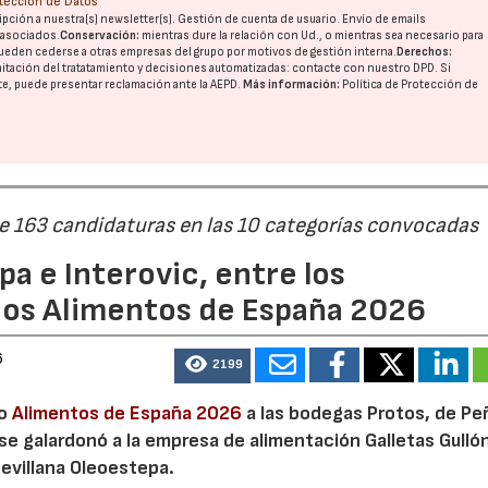
otección de Datos
pción a nuestra(s) newsletter(s). Gestión de cuenta de usuario. Envío de emails
o asociados.
Conservación:
mientras dure la relación con Ud., o mientras sea necesario para
ueden cederse a otras
empresas del grupo
por motivos de gestión interna.
Derechos:
imitación del tratatamiento y decisiones automatizadas:
contacte con nuestro DPD
. Si
nte, puede presentar reclamación ante la
AEPD
.
Más información:
Política de Protección de
de 163 candidaturas en las 10 categorías convocadas
a e Interovic, entre los
ios Alimentos de España 2026
6
2199
io
Alimentos de España 2026
a las bodegas Protos, de Peñ
 se galardonó a la empresa de alimentación Galletas Gulló
sevillana Oleoestepa.