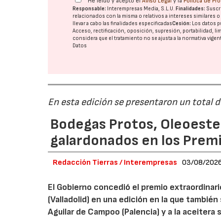
He leído y acepto el
Aviso Legal
y la
Política de Pr
Responsable:
Interempresas Media, S.L.U.
Finalidades:
Suscri
relacionados con la misma o relativos a intereses similares 
llevar a cabo las finalidades especificadas
Cesión:
Los datos p
Acceso, rectificación, oposición, supresión, portabilidad, l
considera que el tratamiento no se ajusta a la normativa vige
Datos
En esta edición se presentaron un total 
Bodegas Protos, Oleoestep
galardonados en los Prem
Redacción Tierras / Interempresas
03/08/202
El Gobierno concedió el premio extraordinar
(Valladolid) en una edición en la que también
Aguilar de Campoo (Palencia) y a la aceitera 