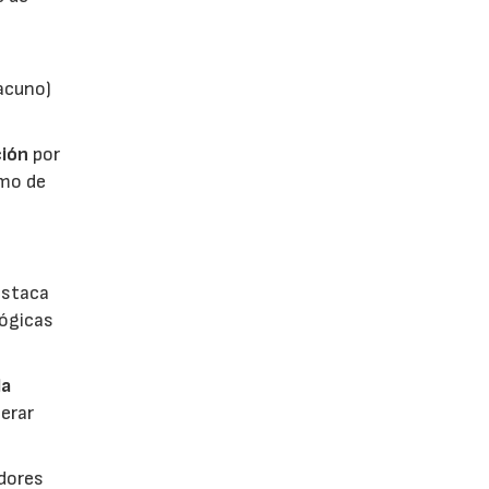
vacuno)
ión
por
umo de
estaca
lógicas
la
erar
dores